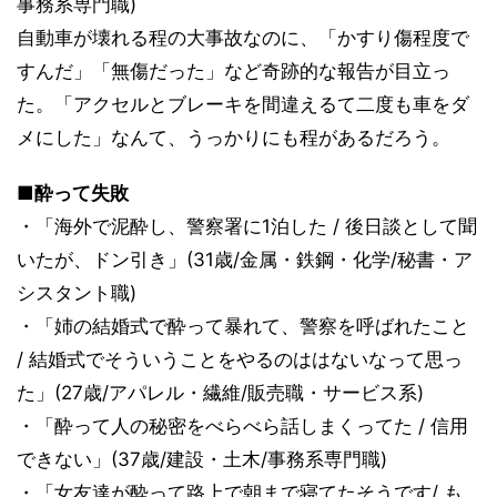
事務系専門職)
自動車が壊れる程の大事故なのに、「かすり傷程度で
すんだ」「無傷だった」など奇跡的な報告が目立っ
た。「アクセルとブレーキを間違えるて二度も車をダ
メにした」なんて、うっかりにも程があるだろう。
■酔って失敗
・「海外で泥酔し、警察署に1泊した / 後日談として聞
いたが、ドン引き」(31歳/金属・鉄鋼・化学/秘書・ア
シスタント職)
・「姉の結婚式で酔って暴れて、警察を呼ばれたこと
/ 結婚式でそういうことをやるのははないなって思っ
た」(27歳/アパレル・繊維/販売職・サービス系)
・「酔って人の秘密をべらべら話しまくってた / 信用
できない」(37歳/建設・土木/事務系専門職)
・「女友達が酔って路上で朝まで寝てたそうです/ も