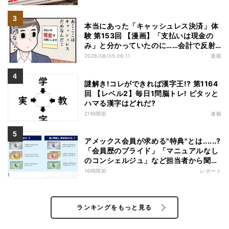
本当にあった「キャッシュレス決済」体
験 第153回 【漫画】「支払いは現金の
み」と分かっていたのに……会計で反射
的に出してしまったものは
2026/08/05 06:11
連載
謎解き!コレができれば漢字王!? 第1164
回 【レベル2】毎日1問脳トレ! ピタッと
ハマる漢字はどれだ?
21時間前
連載
アメックス会員が求める"特典"とは......?
「会員歴のプライド」「マニュアルなし
のコンシェルジュ」など担当者から聞い
た"裏話"も
16時間前
レポート
ランキングをもっと見る