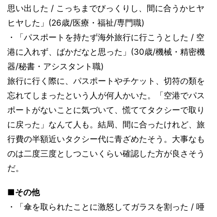
思い出した / こっちまでびっくりし、間に合うかヒヤ
ヒヤした」(26歳/医療・福祉/専門職)
・「パスポートを持たず海外旅行に行こうとした / 空
港に入れず、ばかだなと思った」(30歳/機械・精密機
器/秘書・アシスタント職)
旅行に行く際に、パスポートやチケット、切符の類を
忘れてしまったという人が何人かいた。「空港でパス
ポートがないことに気づいて、慌ててタクシーで取り
に戻った」なんて人も。結局、間に合ったけれど、旅
行費の半額近いタクシー代に青ざめたそう。大事なも
のは二度三度としつこいくらい確認した方が良さそう
だ。
■その他
・「傘を取られたことに激怒してガラスを割った / 唖