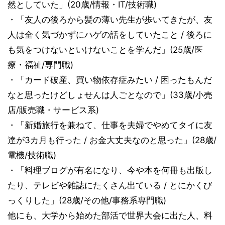
然としていた」(20歳/情報・IT/技術職)
・「友人の後ろから髪の薄い先生が歩いてきたが、友
人は全く気づかずにハゲの話をしていたこと / 後ろに
も気をつけないといけないことを学んだ」(25歳/医
療・福祉/専門職)
・「カード破産、買い物依存症みたい / 困ったもんだ
なと思ったけどしょせんは人ごとなので」(33歳/小売
店/販売職・サービス系)
・「新婚旅行を兼ねて、仕事を夫婦でやめてタイに友
達が3カ月も行った / お金大丈夫なのと思った」(28歳/
電機/技術職)
・「料理ブログが有名になり、今や本を何冊も出版し
たり、テレビや雑誌にたくさん出ている / とにかくび
っくりした」(28歳/その他/事務系専門職)
他にも、大学から始めた部活で世界大会に出た人、料