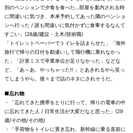
別のペンションで夕食を食べた…部屋を案内される時
に間違いに気づき、本来予約してあった隣のペンショ
ンへ行った / 誰も間違いに気付かずに食事するなんて
すごい」(28歳/建設・土木/技術職)
「トイレットペーパーでトイレを詰まらせた」「海外
旅行で帰りの日付を勘違いして飛行機に乗れなかっ
た」「計算ミスで卒業単位が足りなかった」などな
ど、「あ～あ、やっちゃった!! 」とあきれるやら笑っ
てしまうやら。後々まで話のネタにされそうだ。
■忘れ物
・「忘れてきた携帯をとりに行って、帰りの電車の中
に忘れてきた人 / 日常生活が大変だなと思った」(29
歳/その他/その他)
・「手荷物をトイレに置き忘れ、新幹線に乗る直前に