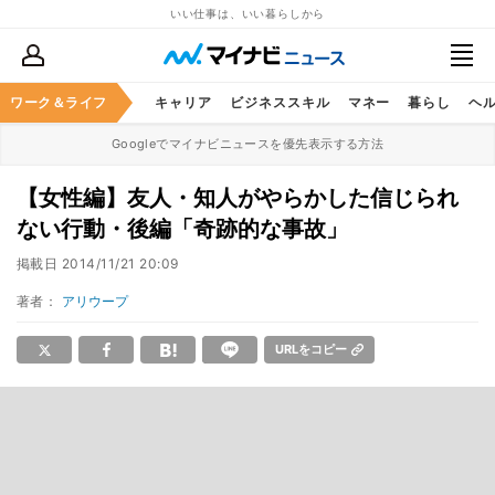
いい仕事は、いい暮らしから
ワーク＆ライフ
キャリア
ビジネススキル
マネー
暮らし
ヘ
Googleでマイナビニュースを優先表示する方法
【女性編】友人・知人がやらかした信じられ
ない行動・後編「奇跡的な事故」
掲載日
2014/11/21 20:09
著者：
アリウープ
URLをコピー