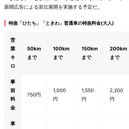
新聞広告による宣伝展開を実施する予定だ。
特急「ひたち」「ときわ」普通車の特急料金(大人)
営
業
50km
100km
150km
200km
キ
まで
まで
まで
まで
ロ
事
前
1,000
1,550
2,200
750円
料
円
円
円
金
車