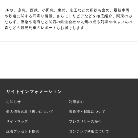
JRや、京急、西武、小田急、東武、京王などの私鉄も含め、最新車両
や鉄道に関する耳寄り情報、さらにトリビアなどを徹底紹介。関東のみ
ならず、阪急や南海など関西の鉄道会社や九州の或る列車やゆふいんの
森などの観光列車のレポートもお届けします。
サイトインフォメーション
お知らせ
利用規約
個人情報の取り扱いについて
著作権と転載について
サイトマップ
プレスリリース受付
読者プレゼント提供
コンテンツ利用について