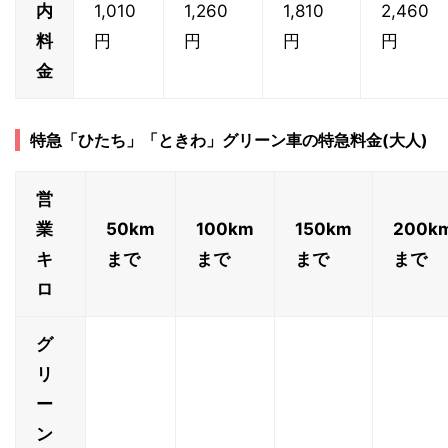
内
1,010
1,260
1,810
2,460
料
円
円
円
円
金
特急「ひたち」「ときわ」グリーン車の特急料金(大人)
営
業
50km
100km
150km
200k
キ
まで
まで
まで
まで
ロ
グ
リ
ー
ン