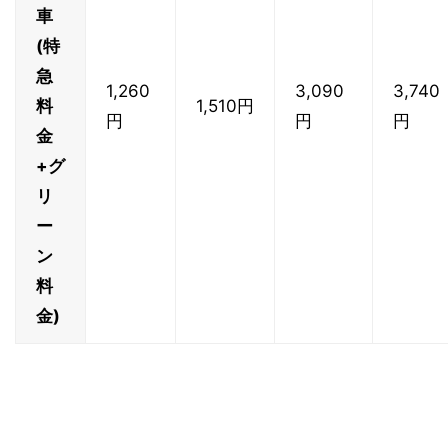
車
(特
急
1,260
3,090
3,740
料
1,510円
円
円
円
金
+グ
リ
ー
ン
料
金)