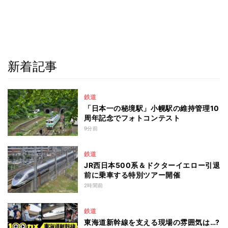
新着記事
鉄道
「日本一の秘境駅」小幌駅の維持管理10
周年記念でフォトコンテスト
9分前
鉄道
JR西日本500系＆ドクターイエロー引退
前に乗車する特別ツアー開催
2時間前
鉄道
東海道新幹線を支える現場の雰囲気は…?