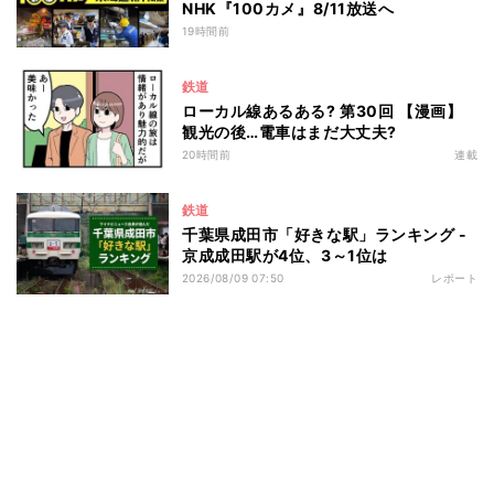
NHK『100カメ』8/11放送へ
19時間前
鉄道
ローカル線あるある? 第30回 【漫画】
観光の後…電車はまだ大丈夫?
20時間前
連載
鉄道
千葉県成田市「好きな駅」ランキング -
京成成田駅が4位、3～1位は
2026/08/09 07:50
レポート