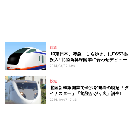
鉄道
JR東日本、特急「しらゆき」にE653系
投入! 北陸新幹線開業に合わせデビュー
2014/08/27 18:01
鉄道
北陸新幹線開業で金沢駅発着の特急「ダ
イナスター」「能登かがり火」誕生!
2014/10/07 17:33