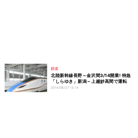
鉄道
北陸新幹線長野～金沢間3/14開業! 特急
「しらゆき」新潟～上越妙高間で運転
2014/08/27 15:14