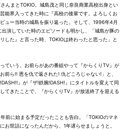
さんまとTOKIO。城島茂と同じ奈良商業高校出身とい
芸能界入ってきた時に『高校の後輩です。よろしくお
ビュー当時の城島を振り返った。そして、1996年4月
に出演していた時のエピソードも明かし、「城島が豚の
リした』と言った時、TOKIOは終わったと思った」と
っていう。お前らがあの番組やって『からくりTV』が
前ら!! 恩を仇で返された! 仇どころじゃない!」と、
!DASH!!』が『ザ!鉄腕!DASH!』にタイトルを変えて同
してきたことで、『からくりTV』が放送終了を迎える
は1年前に始まる予定だったことも告白。「TOKIOのマネ
にお世話になったんだから、1年遅らせましょうと。