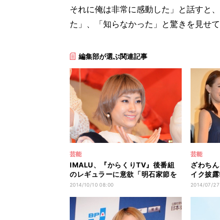
それに俺は非常に感動した」と話すと、
た」、「知らなかった」と驚きを見せて
編集部が選ぶ関連記事
芸能
芸能
IMALU、『からくりTV』後番組
ざわちん
のレギュラーに意欲「明石家節を
イク披露
引き継ぎたい｣
ら…」と
2014/10/10 08:00
2014/07/27