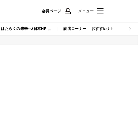
会員ページ
メニュー
はたらくの未来へ/日本HP
読者コーナー
おすすめナビ
マイナビB