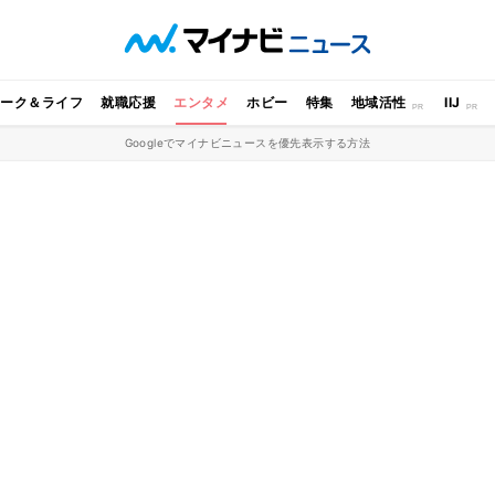
ワーク＆ライフ
就職応援
エンタメ
ホビー
特集
地域活性
IIJ
Googleでマイナビニュースを優先表示する方法