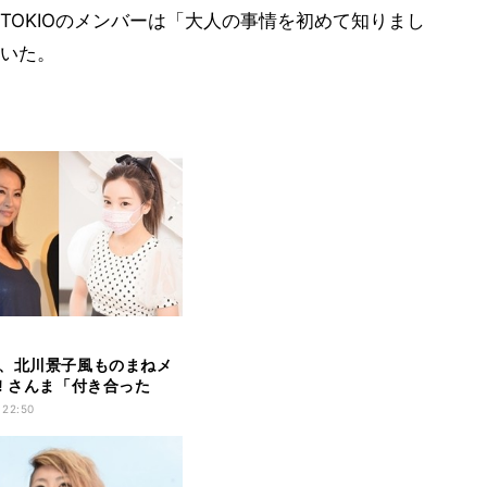
TOKIOのメンバーは「大人の事情を初めて知りまし
いた。
、北川景子風ものまねメ
! さんま「付き合った
妄想
 22:50