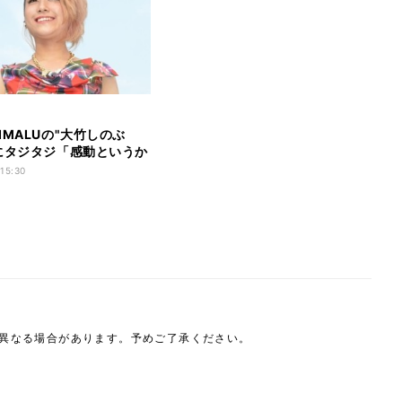
IMALUの"大竹しのぶ
にタジタジ「感動というか
」
 15:30
は異なる場合があります。予めご了承ください。