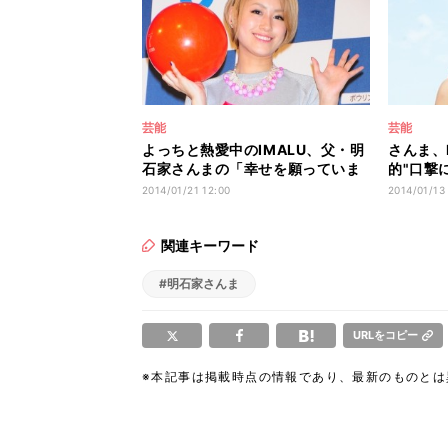
芸能
芸能
よっちと熱愛中のIMALU、父・明
さんま、
石家さんまの「幸せを願っていま
的"口撃
す!」
ビックリ
2014/01/21 12:00
2014/01/13
関連キーワード
#明石家さんま
URLをコピー
※本記事は掲載時点の情報であり、最新のものと