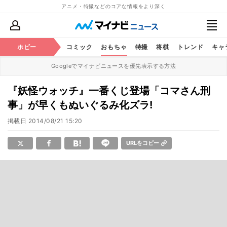
アニメ・特撮などのコアな情報をより深く
アニメ
ホビー
鉄道
コミック
おもちゃ
特撮
将棋
トレンド
キャ
Googleでマイナビニュースを優先表示する方法
『妖怪ウォッチ』一番くじ登場「コマさん刑
事」が早くもぬいぐるみ化ズラ!
掲載日
2014/08/21 15:20
URLをコピー