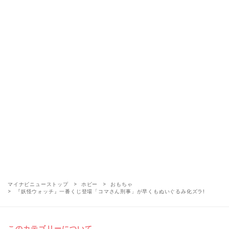
マイナビニューストップ
ホビー
おもちゃ
『妖怪ウォッチ』一番くじ登場「コマさん刑事」が早くもぬいぐるみ化ズラ!
このカテゴリーについて