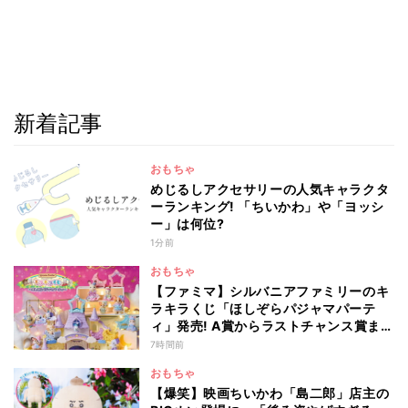
新着記事
おもちゃ
めじるしアクセサリーの人気キャラクタ
ーランキング! 「ちいかわ」や「ヨッシ
ー」は何位?
1分前
おもちゃ
【ファミマ】シルバニアファミリーのキ
ラキラくじ「ほしぞらパジャマパーテ
ィ」発売! A賞からラストチャンス賞まで
を一覧で紹介
7時間前
おもちゃ
【爆笑】映画ちいかわ「島二郎」店主の