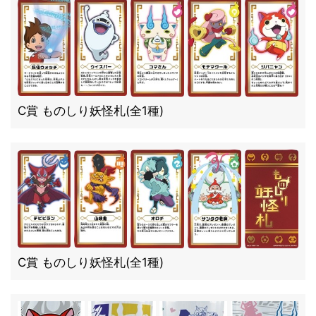
C賞 ものしり妖怪札(全1種)
C賞 ものしり妖怪札(全1種)