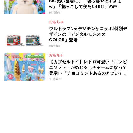
BIGぬい登場に、「後ろ姿やばすぎる
w」「抱っこして寝たい!!!!!」の声
9時間前
おもちゃ
ウルトラマン×デジモンがコラボ!特別デ
ザインの「デジタルモンスター
COLOR」登場
9時間前
おもちゃ
【カプセルトイ】レトロ可愛い「コンビ
ニソフト」がめじるしチャームになって
登場! -「チョコミントあるのアツい」
「中身出せるのたのしい」と話題
10時間前