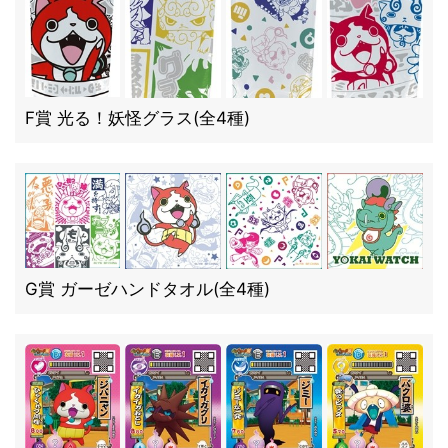
F賞 光る！妖怪グラス(全4種)
G賞 ガーゼハンドタオル(全4種)