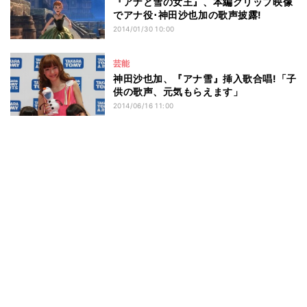
『アナと雪の女王』、本編クリップ映像
でアナ役･神田沙也加の歌声披露!
2014/01/30 10:00
芸能
神田沙也加、『アナ雪』挿入歌合唱!「子
供の歌声、元気もらえます」
2014/06/16 11:00