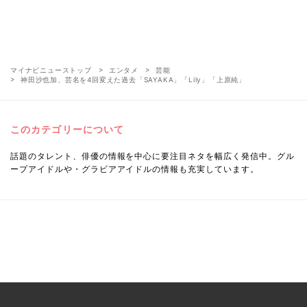
マイナビニューストップ
エンタメ
芸能
神田沙也加、芸名を4回変えた過去「SAYAKA」「Lily」「上原純」
このカテゴリーについて
話題のタレント、俳優の情報を中心に要注目ネタを幅広く発信中。グル
ープアイドルや・グラビアアイドルの情報も充実しています。