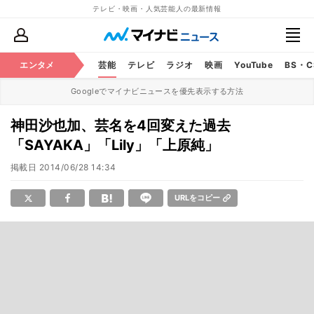
テレビ・映画・人気芸能人の最新情報
エンタメ
芸能
テレビ
ラジオ
映画
YouTube
BS・
Googleでマイナビニュースを優先表示する方法
神田沙也加、芸名を4回変えた過去
「SAYAKA」「Lily」「上原純」
掲載日
2014/06/28 14:34
URLをコピー