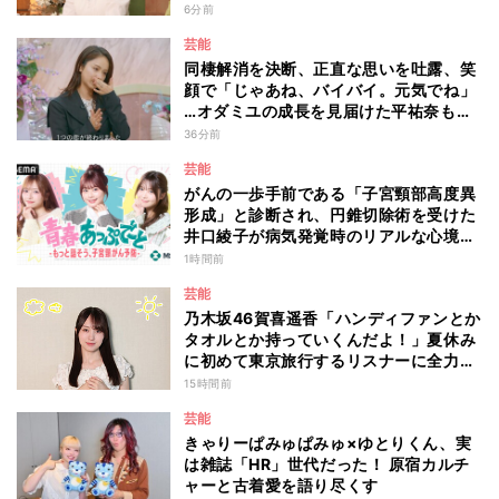
マ園』特別編
6分前
芸能
同棲解消を決断、正直な思いを吐露、笑
顔で「じゃあね、バイバイ。元気でね」
…オダミユの成長を見届けた平祐奈も思
わず涙 『ガールオアレディ3』
36分前
芸能
がんの一歩手前である「子宮頸部高度異
形成」と診断され、円錐切除術を受けた
井口綾子が病気発覚時のリアルな心境や
葛藤を語る ABEMAトーク番組『青春
1時間前
あっぷで～と -もっと話そう、子宮頸が
芸能
ん予防-』
乃木坂46賀喜遥香「ハンディファンとか
タオルとか持っていくんだよ！」夏休み
に初めて東京旅行するリスナーに全力ア
ドバイス！
15時間前
芸能
きゃりーぱみゅぱみゅ×ゆとりくん、実
は雑誌「HR」世代だった！ 原宿カルチ
ャーと古着愛を語り尽くす