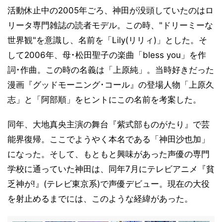
活動休止中の2005年ごろ、神田が没頭していたのはロ
リータ専門雑誌の読者モデル。この時、"ドリーミーな
世界観"を意識し、名前を「Lily(リリィ)」とした。そ
して2006年、母･松田聖子の楽曲「bless you」を作
詞･作曲。この時の名義は「上原純」。当時好きだった
漫画『グッドモーニング･コール』の登場人物「上原久
志」と「阿部順」をヒントにこの名前を考案した。
同年、大地真央主演の舞台『紫式部ものがたり』で芸
能界復帰。ここでようやく本名である「神田沙也加」
になった。そして、もともと興味があった声優の専門
学校に通っていた神田は、同年7月にテレビアニメ『貧
乏神が!』(テレビ東京系)で声優デビュー。現在の大役
を射止めるまでには、このような経緯があった。