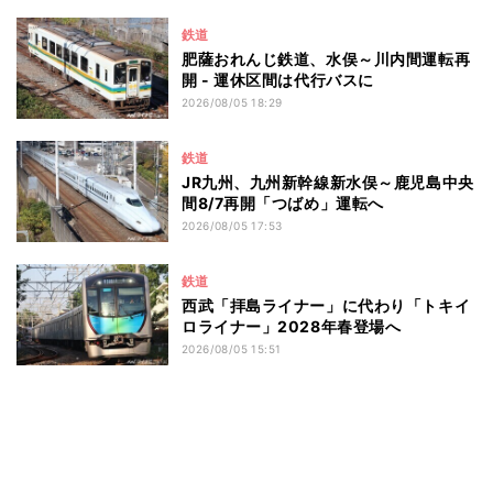
鉄道
肥薩おれんじ鉄道、水俣～川内間運転再
開 - 運休区間は代行バスに
2026/08/05 18:29
鉄道
JR九州、九州新幹線新水俣～鹿児島中央
間8/7再開「つばめ」運転へ
2026/08/05 17:53
鉄道
西武「拝島ライナー」に代わり「トキイ
ロライナー」2028年春登場へ
2026/08/05 15:51