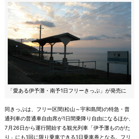
「愛ある伊予灘・南予1日フリーきっぷ」が発売に
同きっぷは、フリー区間(松山～宇和島間)の特急・普
通列車の普通車自由席が1日間乗降り自由になるほか、
7月26日から運行開始する観光列車「伊予灘ものがた
り」にも1回に限り乗車できる1日乗車券となる。フリ