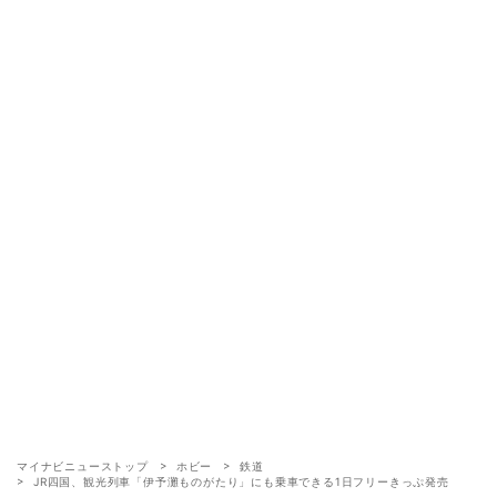
マイナビニューストップ
ホビー
鉄道
JR四国、観光列車「伊予灘ものがたり」にも乗車できる1日フリーきっぷ発売