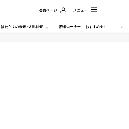
会員ページ
メニュー
はたらくの未来へ/日本HP
読者コーナー
おすすめナビ
マイナビB