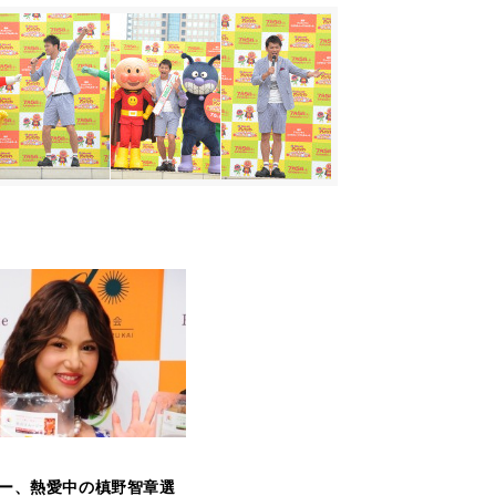
ー、熱愛中の槙野智章選