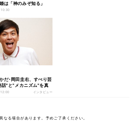
婚は「神のみぞ知る」
 10:30
かだ･岡田圭右、すべり芸
秘話"と"メカニズム"を真
説「温かい目にするため
 12:00
インタビュー
』が大事」
は異なる場合があります。予めご了承ください。