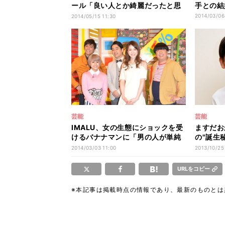
ール「良い人とか綺麗だったと思
手との結
われたい」
2014/03/06
2014/05/15 11:30
芸能
芸能
IMALU、女の生態にショックを受
ますだお
けるバナナマンに「男の人が単純
の"誕生
なだけ」
面目に解
2014/03/03 11:00
2013/10/25
の『努力
URLをコピー
※本記事は掲載時点の情報であり、最新のものと