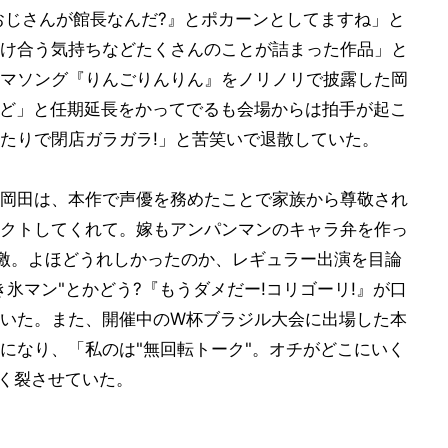
おじさんが館長なんだ?』とポカーンとしてますね」と
け合う気持ちなどたくさんのことが詰まった作品」と
マソング『りんごりんりん』をノリノリで披露した岡
けど」と任期延長をかってでるも会場からは拍手が起こ
たりで閉店ガラガラ!」と苦笑いで退散していた。
岡田は、本作で声優を務めたことで家族から尊敬され
クトしてくれて。嫁もアンパンマンのキャラ弁を作っ
激。よほどうれしかったのか、レギュラー出演を目論
氷マン"とかどう?『もうダメだー!コリゴーリ!』が口
いた。また、開催中のW杯ブラジル大会に出場した本
になり、「私のは"無回転トーク"。オチがどこにいく
さく裂させていた。