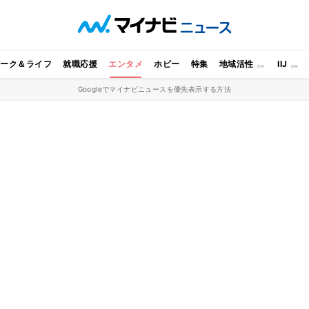
ワーク＆ライフ
就職応援
エンタメ
ホビー
特集
地域活性
IIJ
Googleでマイナビニュースを優先表示する方法