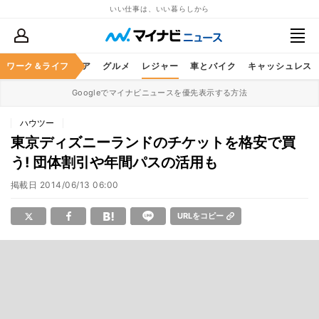
いい仕事は、いい暮らしから
暮らし
ワーク＆ライフ
ヘルスケア
グルメ
レジャー
車とバイク
キャッシュレス
Googleでマイナビニュースを優先表示する方法
ハウツー
東京ディズニーランドのチケットを格安で買
う! 団体割引や年間パスの活用も
掲載日
2014/06/13 06:00
URLをコピー