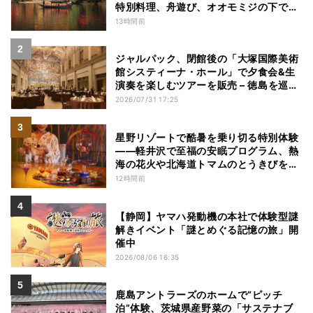
特別料理、舟遊び、オオモミジの下でお
こなう深呼吸など
13時間前
ジャルパック、閉館後の「大塚国際美術
館システィーナ・ホール」で夕食会&生
演奏を楽しむツアーを販売 – 徳島を巡る
5つのコース
2026/07/31 17:25
星野リゾートで酷暑を乗り切る特別体験
——軽井沢で至福の安眠プログラム、熱
海の花火や北海道トマムのとうきびを主
役にしたアフタヌーンティー
12時間前
【静岡】ヤマハ発動機の本社で体験型謎
解きイベント「謎とめぐる記憶の旅」開
催中
2026/08/06 16:35
鹿島アントラーズのホームで“ピッチ
泊”体験、茨城県産野菜の「サステナブ