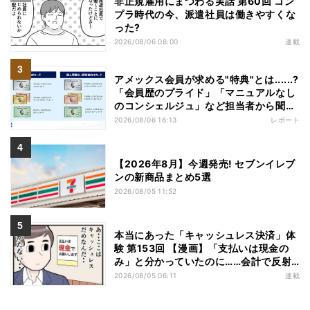
非正規雇用にまつわる実話 第60回 コン
プラ時代の今、派遣社員は働きやすくな
った?
2026/08/06 08:00
連載
アメックス会員が求める"特典"とは......?
「会員歴のプライド」「マニュアルなし
のコンシェルジュ」など担当者から聞い
た"裏話"も
2026/08/06 16:13
レポート
【2026年8月】今週発売! セブンイレブ
ンの新商品まとめ5選
2026/08/05 11:52
本当にあった「キャッシュレス決済」体
験 第153回 【漫画】「支払いは現金の
み」と分かっていたのに……会計で反射
的に出してしまったものは
2026/08/05 06:11
連載