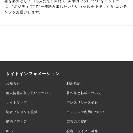
報を必要としている人たちに向けて"実用的で役に立つ"をモットー
に、"ポジティブ"で"一歩踏み出したいという意欲を後押しする"コンテ
ンツをお届けします。
サイトインフォメーション
お知らせ
利用規約
個人情報の取り扱いについて
著作権と転載について
サイトマップ
プレスリリース受付
読者プレゼント提供
コンテンツ利用について
提携メディア
広告のご案内
RSS
記者・ライター募集