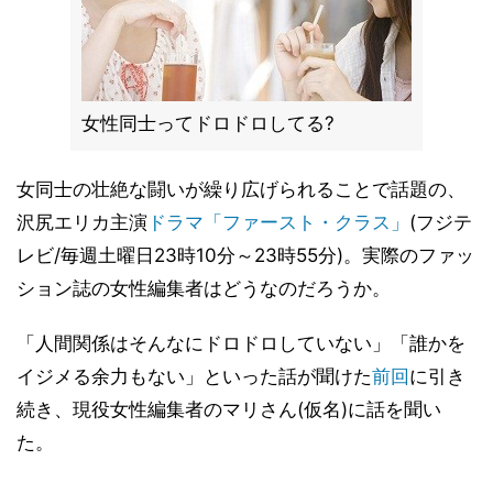
女性同士ってドロドロしてる?
女同士の壮絶な闘いが繰り広げられることで話題の、
沢尻エリカ主演
ドラマ
「ファースト・クラス」
(フジテ
レビ/毎週土曜日23時10分～23時55分)。実際のファッ
ション誌の女性編集者はどうなのだろうか。
「人間関係はそんなにドロドロしていない」「誰かを
イジメる余力もない」といった話が聞けた
前回
に引き
続き、現役女性編集者のマリさん(仮名)に話を聞い
た。