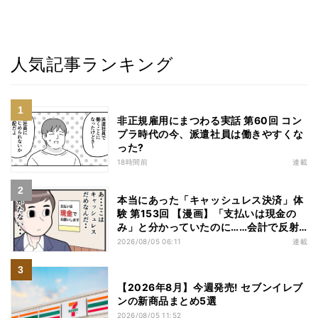
人気記事ランキング
非正規雇用にまつわる実話 第60回 コン
プラ時代の今、派遣社員は働きやすくな
った?
18時間前
連載
本当にあった「キャッシュレス決済」体
験 第153回 【漫画】「支払いは現金の
み」と分かっていたのに……会計で反射
的に出してしまったものは
2026/08/05 06:11
連載
【2026年8月】今週発売! セブンイレブ
ンの新商品まとめ5選
2026/08/05 11:52