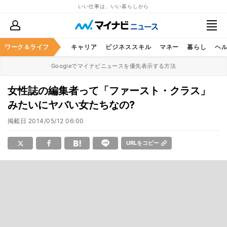
いい仕事は、いい暮らしから
ワーク＆ライフ
キャリア
ビジネススキル
マネー
暮らし
ヘ
Googleでマイナビニュースを優先表示する方法
女性誌の編集者って「ファースト・クラス」
みたいにヤバい女たちなの?
掲載日
2014/05/12 06:00
URLをコピー