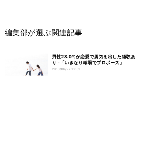
編集部が選ぶ関連記事
男性28.0%が恋愛で勇気を出した経験あ
り -「いきなり職場でプロポーズ」
2013/06/27 12:31