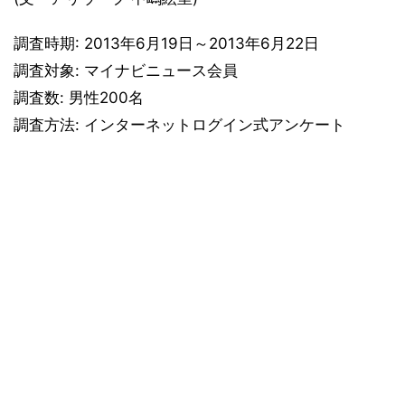
調査時期: 2013年6月19日～2013年6月22日
調査対象: マイナビニュース会員
調査数: 男性200名
調査方法: インターネットログイン式アンケート