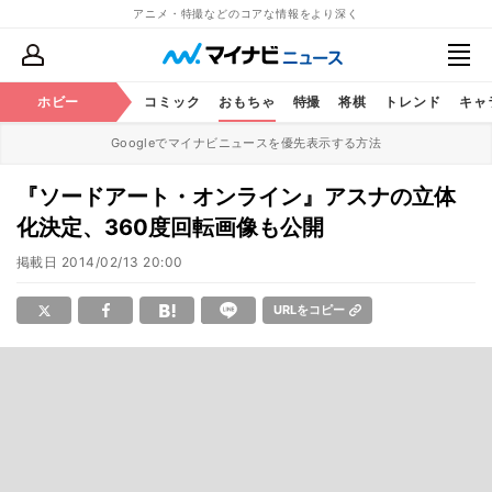
アニメ・特撮などのコアな情報をより深く
アニメ
ホビー
鉄道
コミック
おもちゃ
特撮
将棋
トレンド
キャ
Googleでマイナビニュースを優先表示する方法
『ソードアート・オンライン』アスナの立体
化決定、360度回転画像も公開
掲載日
2014/02/13 20:00
URLをコピー