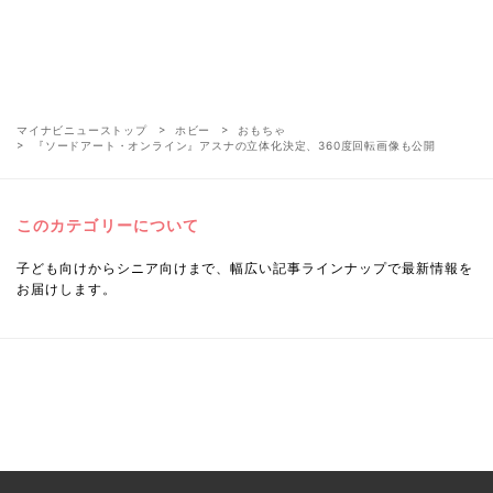
マイナビニューストップ
ホビー
おもちゃ
『ソードアート・オンライン』アスナの立体化決定、360度回転画像も公開
このカテゴリーについて
子ども向けからシニア向けまで、幅広い記事ラインナップで最新情報を
お届けします。