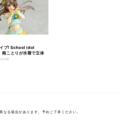
! School idol
ct』南ことりが水着で立体
14年6月発売
 22:00
は異なる場合があります。予めご了承ください。