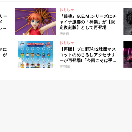
おもちゃ
シリー
『銀魂』G.E.M.シリーズにチ
メ
ャイナ服姿の「神楽」が【限
して
定復刻版】として再登場
16分前
おもちゃ
ぷに
【再販】プロ野球12球団マス
」が
コットのめじるしアクセサリ
ーが再登場!「今回こそは手に
入れたい」「つば九郎欲し
1時間前
い」と話題