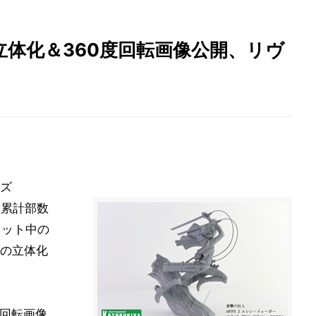
体化＆360度回転画像公開、リヴ
ズ
本累計部数
ヒット中の
の立体化
度回転画像