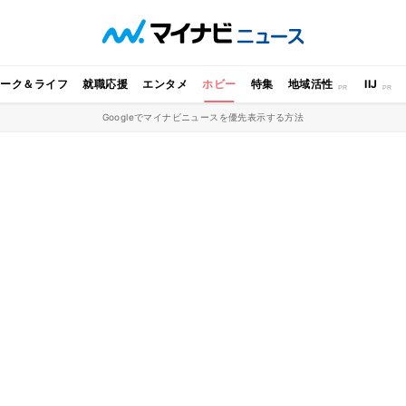
ワーク＆ライフ
就職応援
エンタメ
ホビー
特集
地域活性
IIJ
Googleでマイナビニュースを優先表示する方法