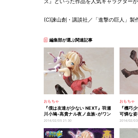
ズ』といった作品を人気キャラクターが
(C)諫山創・講談社／「進撃の巨人」製
編集部が選ぶ関連記事
おもちゃ
おもちゃ
『僕は友達が少ない NEXT』羽瀬
『機巧少
川小鳩-高貴ナル夜ノ血族-がワン
可憐な姿
フェス先行販売
売決定
2014/02/05 21:30
2014/02/03