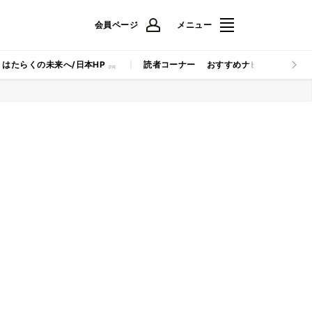
会員ページ
メニュー
はたらくの未来へ/日本HP
読者コーナー
おすすめナビ
マイナビB