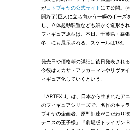
が
コトブキヤの公式サイト
にて公開。(
開終了)巨人に立ち向かう一瞬のポーズ
し、立体起動装置なども細かく造形され
フィギュア原型は、本日、千葉県・幕張メ
冬」にも展示される。スケールは1/8。
発売日や価格等の詳細は後日発表される
今後はミカサ・アッカーマンやリヴァイ
ィギュア化していくという。
「ARTFX J」は、日本から生まれた
のフィギュアシリーズで、名作のキャラ
ブキヤの企画者、原型師達がこだわり
テニスの王子様』『劇場版トライガン Bad