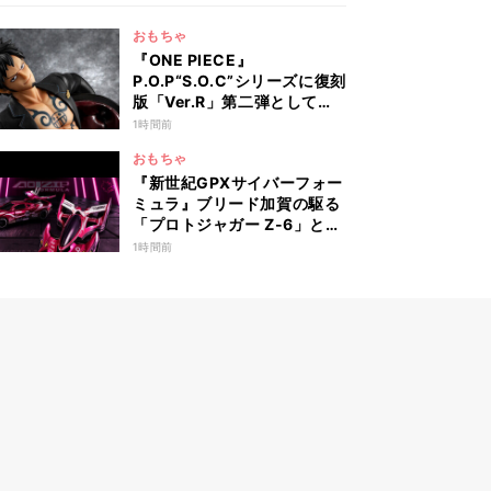
おもちゃ
『ONE PIECE』
P.O.P“S.O.C”シリーズに復刻
版「Ver.R」第二弾として
「トラファルガー・ロー」が
1時間前
登場
おもちゃ
『新世紀GPXサイバーフォー
ミュラ』ブリード加賀の駆る
「プロトジャガー Z-6」と
「アオイステルスジャガー
1時間前
Z-7」が2台セットで登場