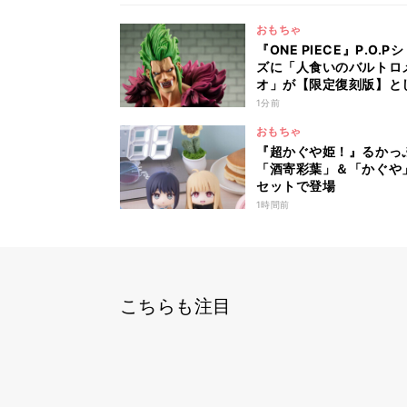
おもちゃ
『ONE PIECE』P.O.P
ズに「人食いのバルトロ
オ」が【限定復刻版】と
再登場
1分前
おもちゃ
『超かぐや姫！』るかっ
「酒寄彩葉」＆「かぐや
セットで登場
1時間前
こちらも注目