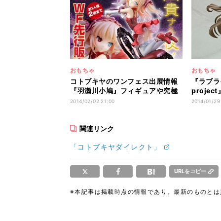
おもちゃ
おもちゃ
コトブキヤのワンフェス出展情報
『ラブライブ
『羽瀬川小鳩』フィギュアや究極
proje
のニッパーなど
化、20
2014/02/02 21:00
2014/01/29
関連リンク
「コトブキヤダイレクト」
URLをコピー
※本記事は掲載時点の情報であり、最新のものと