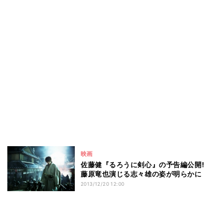
映画
佐藤健『るろうに剣心』の予告編公開!
藤原竜也演じる志々雄の姿が明らかに
2013/12/20 12:00