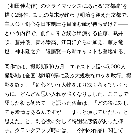
（和田伸宏作）のクライマックスにあたる"京都編"を
描く2部作。動乱の幕末が終わり明治を迎えた京都で、
主人公・剣心を日本制圧を目論む敵が待ち受ける――
という内容で、前作に引き続き出演する佐藤、武井
咲、蒼井優、青木崇高、江口洋介らに加え、藤原竜
也、神木隆之介、遠藤賢一ら新キャストも登場する。
同作では、撮影期間6カ月、エキストラ延べ5,000人、
撮影地は全国1都1府9県に及ぶ大規模なロケを敢行。撮
影を終え、「剣心という人物をより深く考えていくう
ちに、どんどん思い入れが強くなりました。ここまで
愛した役は初めて」と語った佐藤は、「どの役に対し
ても愛情はあるんですが、『ずっと演じていたい』と
思えた」と、剣心役に対して特別な感情があった様
子。クランクアップ時には、「今回の作品に関して