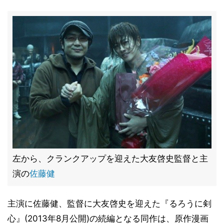
左から、クランクアップを迎えた大友啓史監督と主
演の
佐藤健
主演に佐藤健、監督に大友啓史を迎えた『るろうに剣
心』(2013年8月公開)の続編となる同作は、原作漫画