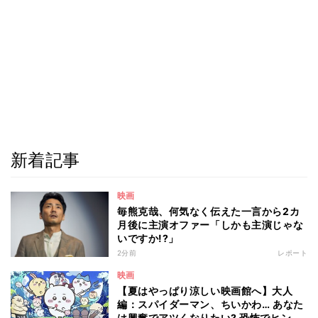
新着記事
映画
毎熊克哉、何気なく伝えた一言から2カ
月後に主演オファー「しかも主演じゃな
いですか!?」
2分前
レポート
映画
【夏はやっぱり涼しい映画館へ】大人
編：スパイダーマン、ちいかわ… あなた
は興奮でアツくなりたい? 恐怖でヒンヤ