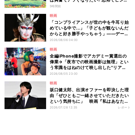
リしたい? - 編集部が注目する最新映画5
5時間前
選
映画
「コンプライアンスが世の中を牛耳り始
めている中で...」「子どもが観ないんだ
からと好き勝手やっちゃう」――デーモ
ン閣下が語る映画『レディ・オア・ノッ
2026/08/06 04:00
ト2』の"狂気"とは?
映画
全編iPhone撮影でアカデミー賞選出の
偉業→「夜市での映画撮影は無理」とい
う常識をはねのけて映し出した"リア
ル"とは――ツォウ監督が語る映画『左
2026/08/05 23:00
利き少女』の舞台裏
映画
坂口健太郎、出演オファーを即決した理
由「ぜひともご一緒させていただきたい
という気持ちに」 映画『私はあなたを
知らない、』完成披露舞台挨拶
2026/07/28 12:35
レポート