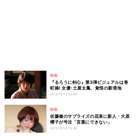
映画
『るろうに剣心』第3弾ビジュアルは巻
町操! 女優･土屋太鳳、覚悟の新境地
2013/12/12 10:00
映画
佐藤健のサプライズの花束に新人・大原
櫻子が号泣「言葉にできない」
2013/12/15 15:30