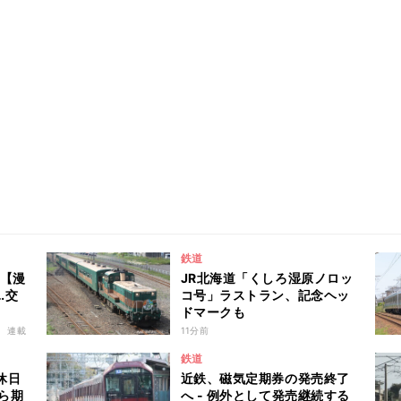
鉄道
 【漫
JR北海道「くしろ湿原ノロッ
…交
コ号」ラストラン、記念ヘッ
ドマークも
連載
11分前
鉄道
休日
近鉄、磁気定期券の発売終了
から期
へ - 例外として発売継続する