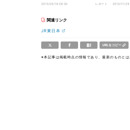
さに衝撃!
成に掲出
2013/03/18 08:30
レポート
2013/11/29
関連リンク
JR東日本
URLをコピー
※本記事は掲載時点の情報であり、最新のものと