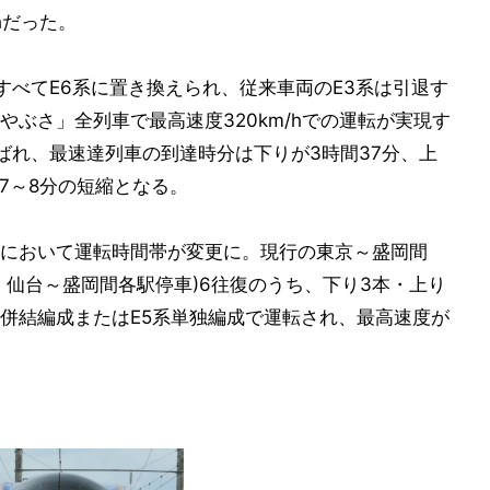
hだった。
すべてE6系に置き換えられ、従来車両のE3系は引退す
ぶさ」全列車で最高速度320km/hでの運転が実現す
ばれ、最速達列車の到達時分は下りが3時間37分、上
7～8分の短縮となる。
において運転時間帯が変更に。現行の東京～盛岡間
、仙台～盛岡間各駅停車)6往復のうち、下り3本・上り
系併結編成またはE5系単独編成で運転され、最高速度が