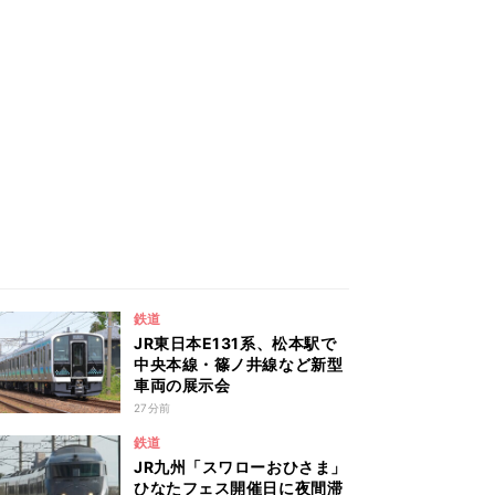
鉄道
JR東日本E131系、松本駅で
中央本線・篠ノ井線など新型
車両の展示会
27分前
鉄道
JR九州「スワローおひさま」
ひなたフェス開催日に夜間滞