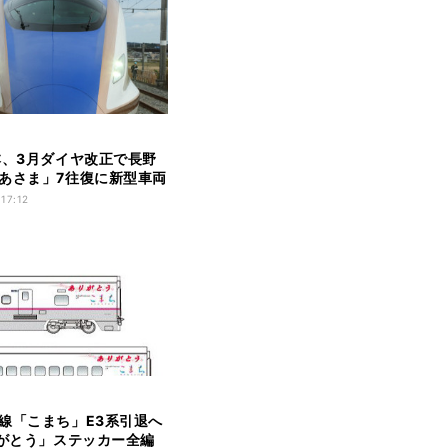
本、3月ダイヤ改正で長野
あさま」7往復に新型車両
!
 17:12
線「こまち」E3系引退へ
りがとう」ステッカー全編