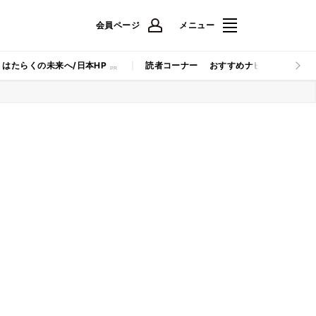
会員ページ
メニュー
はたらくの未来へ/日本HP
読者コーナー
おすすめナビ
マイナビB