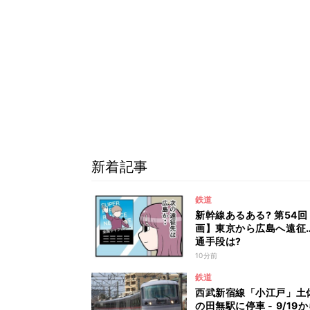
新着記事
鉄道
新幹線あるある? 第54回
画】東京から広島へ遠征
通手段は?
10分前
鉄道
西武新宿線「小江戸」土
の田無駅に停車 - 9/19