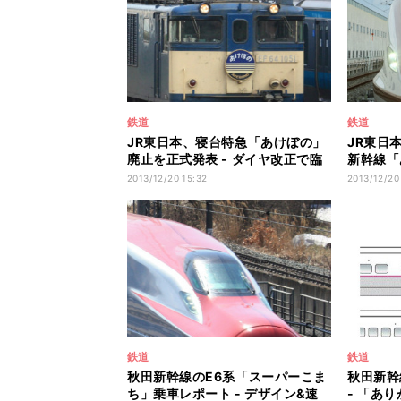
鉄道
鉄道
JR東日本、寝台特急「あけぼの」
JR東日
廃止を正式発表 - ダイヤ改正で臨
新幹線「
時列車化
E7系投入
2013/12/20 15:32
2013/12/20
鉄道
鉄道
秋田新幹線のE6系「スーパーこま
秋田新幹
ち」乗車レポート - デザイン&速
- 「あ