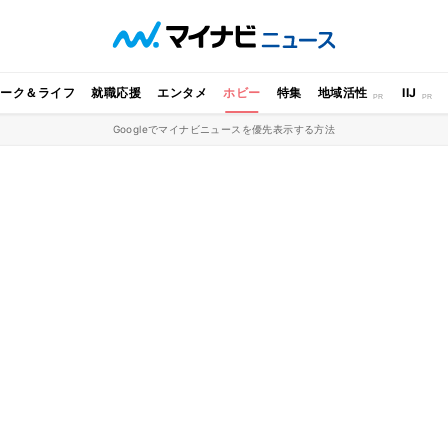
ワーク＆ライフ
就職応援
エンタメ
ホビー
特集
地域活性
IIJ
Googleでマイナビニュースを優先表示する方法