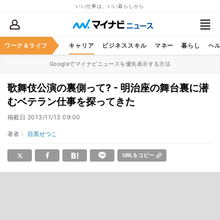
いい仕事は、いい暮らしから
ワーク＆ライフ
キャリア
ビジネススキル
マネー
暮らし
ヘ
Googleでマイナビニュースを優先表示する方法
歌舞伎公演の裏側って? - 明治座の舞台裏に潜
むベテラン仕事を探ってきた
掲載日
2013/11/13 09:00
著者：
目黒せつこ
URLをコピー