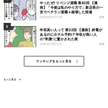
やったぜ! リベンジ退職 第42回 【漫
画】「今後は私のやり方で」新店長の一
言でベテラン退職→崩壊した現場
2026/08/04 07:00
連載
年収高い人って 第22回 【漫画】終電が
あるのにホテル予約!? 年収が高い人
の"常識"に驚かされた夜
2026/07/24 21:10
連載
ランキングをもっと見る
もっと見る