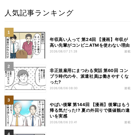
人気記事ランキング
年収高い人って 第24回 【漫画】年収が
高い先輩がコンビニATMを使わない理由
2026/08/07 21:28
連載
非正規雇用にまつわる実話 第60回 コン
プラ時代の今、派遣社員は働きやすくな
った?
2026/08/06 08:00
連載
やばい後輩 第144回 【漫画】後輩はもう
帰る気だった!? 夏の外回りで価値観の違
いを実感
2026/08/06 20:41
連載