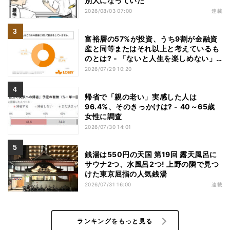
別人になっていた
2026/08/03 07:00
連載
富裕層の57%が投資、うち9割が金融資
産と同等またはそれ以上と考えているも
のとは? - 「ないと人生を楽しめない」
「人生の幸福度に直結する」「一度失え
2026/07/29 10:20
ばお金で買い戻すことが困難」
帰省で「親の老い」実感した人は
96.4%、そのきっかけは? - 40～65歳
女性に調査
2026/07/30 14:01
銭湯は550円の天国 第19回 露天風呂に
サウナ2つ、水風呂2つ! 上野の隣で見つ
けた東京屈指の人気銭湯
2026/07/31 16:00
連載
ランキングをもっと見る