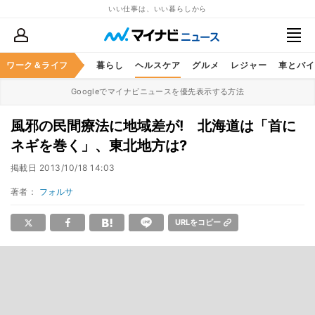
いい仕事は、いい暮らしから
ジネススキル
ワーク＆ライフ
マネー
暮らし
ヘルスケア
グルメ
レジャー
車とバイ
Googleでマイナビニュースを優先表示する方法
風邪の民間療法に地域差が! 北海道は「首に
ネギを巻く」、東北地方は?
掲載日
2013/10/18 14:03
著者：
フォルサ
URLをコピー