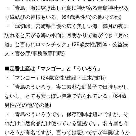
・「青島、海に突き出した島に神が宿る青島神社があ
り縁結びの神様もいる」(64歳男性/その他/その他)
・「堀切峠、宮崎県自慢の広く美しい海、満月の夜に
訪れると広がる海の水面に月明かりで道ができ『月の
道』と言われロマンチック」(28歳女性/団体・公益法
人・官公庁/事務系専門職)
■定番土産は「マンゴー」と「ういろう」
・「マンゴー」(24歳女性/建設・土木/技術)
・「青島のういろう、実に素朴な餅菓子で日持ちがし
ないし、とても安っぽい包装で売られている」(64歳
男性/その他/その他)
・「青島のういろうです。保存期間は短いですが、そ
れだけ自然食品だけ使っている証拠です。名古屋もう
いろうが有名ですが、言っては悪いですが羊羹(ようか