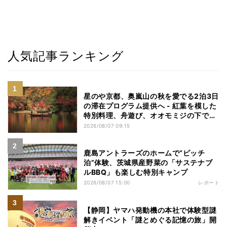
人気記事ランキング
星のや京都、奥嵐山の秋を愛でる2泊3日
の滞在プログラム提供へ - 紅葉を模した
特別料理、舟遊び、オオモミジの下でお
こなう深呼吸など
2026/08/07 09:15
鹿島アントラーズのホームで“ピッチ
泊”体験、茨城県産野菜の「サステナブ
ルBBQ」も楽しむ特別キャンプ
2026/08/07 15:00
レポート
【静岡】ヤマハ発動機の本社で体験型謎
解きイベント「謎とめぐる記憶の旅」開