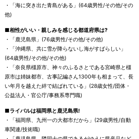
・「海に突き出た青島がある」(64歳男性/その他/その
他)
■相性がいい・親しみを感じる都道府県は?
・「鹿児島県」(76歳男性/その他/その他)
・「沖縄県、共に雪が降らないし海がすばらしい」
(64歳男性/その他/その他)
・「奈良県橿原市、神々のふるさとである宮崎県と橿
原市は姉妹都市、古事記編さん1300年も相まって、長
い年月を越えた絆で結ばれている」(28歳女性/団体・
公益法人・官公庁/事務系専門職)
■ライバルは福岡県と鹿児島県!
・「福岡県、九州一の大都市だから」(29歳男性/自動
車関連/技術職)
・「鹿児島県、隣同士の県であるがゆえに県産品など