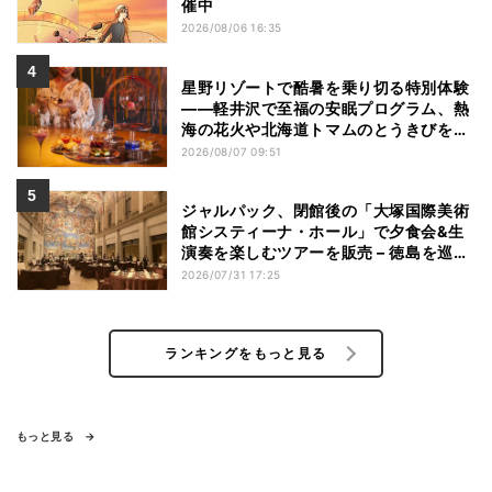
催中
2026/08/06 16:35
星野リゾートで酷暑を乗り切る特別体験
——軽井沢で至福の安眠プログラム、熱
海の花火や北海道トマムのとうきびを主
役にしたアフタヌーンティー
2026/08/07 09:51
ジャルパック、閉館後の「大塚国際美術
館システィーナ・ホール」で夕食会&生
演奏を楽しむツアーを販売 – 徳島を巡る
5つのコース
2026/07/31 17:25
ランキングをもっと見る
もっと見る