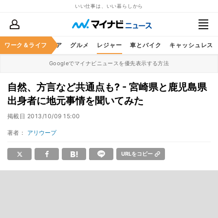
いい仕事は、いい暮らしから
暮らし
ワーク＆ライフ
ヘルスケア
グルメ
レジャー
車とバイク
キャッシュレス
Googleでマイナビニュースを優先表示する方法
自然、方言など共通点も? - 宮崎県と鹿児島県
出身者に地元事情を聞いてみた
掲載日
2013/10/09 15:00
著者：
アリウープ
URLをコピー