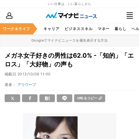
いい仕事は、いい暮らしから
ワーク＆ライフ
キャリア
ビジネススキル
マネー
暮らし
ヘ
Googleでマイナビニュースを優先表示する方法
メガネ女子好きの男性は62.0% -「知的」「エ
ロス」「大好物」の声も
掲載日
2013/10/06 11:00
著者：
アリウープ
URLをコピー