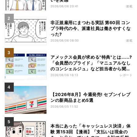
2026/08/06 20:41
連載
非正規雇用にまつわる実話 第60回 コン
プラ時代の今、派遣社員は働きやすくな
った?
2026/08/06 08:00
連載
アメックス会員が求める"特典"とは......?
「会員歴のプライド」「マニュアルなし
のコンシェルジュ」など担当者から聞い
た"裏話"も
2026/08/06 16:13
レポート
【2026年8月】今週発売! セブンイレブ
ンの新商品まとめ5選
2026/08/05 11:52
本当にあった「キャッシュレス決済」体
験 第153回 【漫画】「支払いは現金の