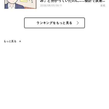
み」と分かっていたのに……会計で反射
的に出してしまったものは
2026/08/05 06:11
連載
ランキングをもっと見る
もっと見る