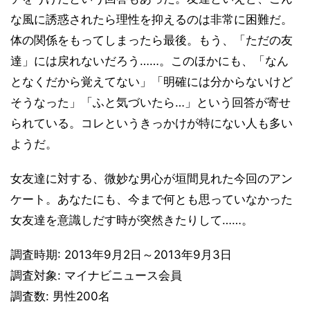
な風に誘惑されたら理性を抑えるのは非常に困難だ。
体の関係をもってしまったら最後。もう、「ただの友
達」には戻れないだろう……。このほかにも、「なん
となくだから覚えてない」「明確には分からないけど
そうなった」「ふと気づいたら…」という回答が寄せ
られている。コレというきっかけが特にない人も多い
ようだ。
女友達に対する、微妙な男心が垣間見れた今回のアン
ケート。あなたにも、今まで何とも思っていなかった
女友達を意識しだす時が突然きたりして……。
調査時期: 2013年9月2日～2013年9月3日
調査対象: マイナビニュース会員
調査数: 男性200名