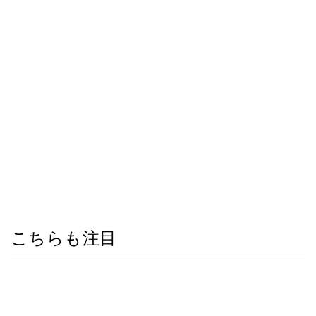
こちらも注目