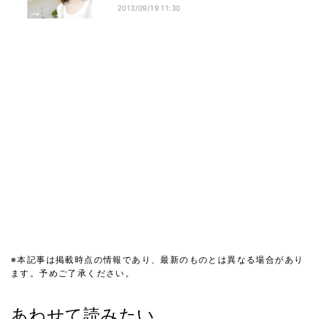
2013/09/19 11:30
※本記事は掲載時点の情報であり、最新のものとは異なる場合があり
ます。予めご了承ください。
あわせて読みたい