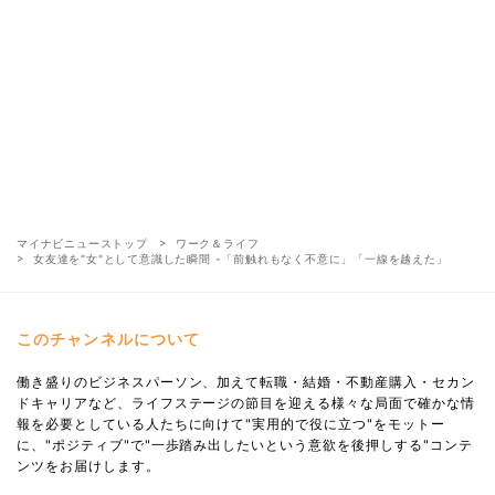
マイナビニューストップ
ワーク＆ライフ
女友達を"女"として意識した瞬間 -「前触れもなく不意に」「一線を越えた」
このチャンネルについて
働き盛りのビジネスパーソン、加えて転職・結婚・不動産購入・セカン
ドキャリアなど、ライフステージの節目を迎える様々な局面で確かな情
報を必要としている人たちに向けて"実用的で役に立つ"をモットー
に、"ポジティブ"で"一歩踏み出したいという意欲を後押しする"コンテ
ンツをお届けします。