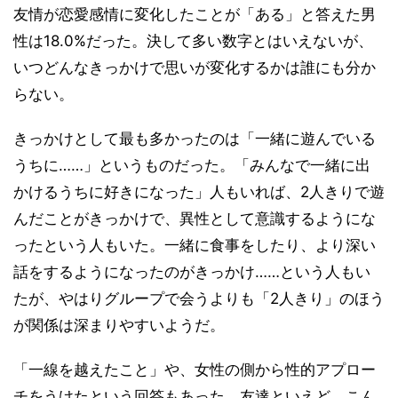
友情が恋愛感情に変化したことが「ある」と答えた男
性は18.0%だった。決して多い数字とはいえないが、
いつどんなきっかけで思いが変化するかは誰にも分か
らない。
きっかけとして最も多かったのは「一緒に遊んでいる
うちに……」というものだった。「みんなで一緒に出
かけるうちに好きになった」人もいれば、2人きりで遊
んだことがきっかけで、異性として意識するようにな
ったという人もいた。一緒に食事をしたり、より深い
話をするようになったのがきっかけ……という人もい
たが、やはりグループで会うよりも「2人きり」のほう
が関係は深まりやすいようだ。
「一線を越えたこと」や、女性の側から性的アプロー
チをうけたという回答もあった。友達といえど、こん