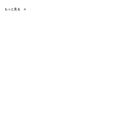
もっと見る