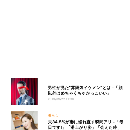
男性が見た"雰囲気イケメン"とは -「顔
以外はめちゃくちゃかっこいい」
2013/09/22 11:30
暮らし
夫34.5%が妻に惚れ直す瞬間アリ -「毎
日です!」「湯上がり姿」「会えた時」