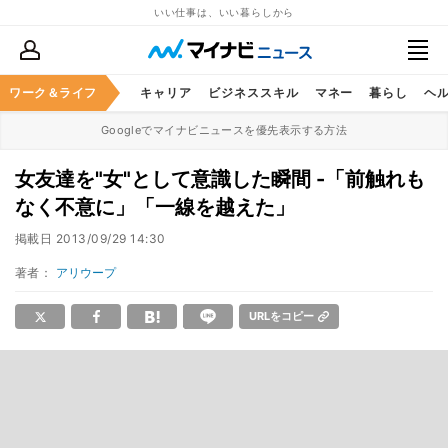
いい仕事は、いい暮らしから
ワーク＆ライフ
キャリア
ビジネススキル
マネー
暮らし
ヘ
Googleでマイナビニュースを優先表示する方法
女友達を"女"として意識した瞬間 -「前触れも
なく不意に」「一線を越えた」
掲載日
2013/09/29 14:30
著者：
アリウープ
URLをコピー