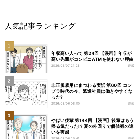
人気記事ランキング
年収高い人って 第24回 【漫画】年収が
高い先輩がコンビニATMを使わない理由
2026/08/07 21:28
連載
非正規雇用にまつわる実話 第60回 コン
プラ時代の今、派遣社員は働きやすくな
った?
2026/08/06 08:00
連載
やばい後輩 第144回 【漫画】後輩はもう
帰る気だった!? 夏の外回りで価値観の違
いを実感
2026/08/06 20:41
連載