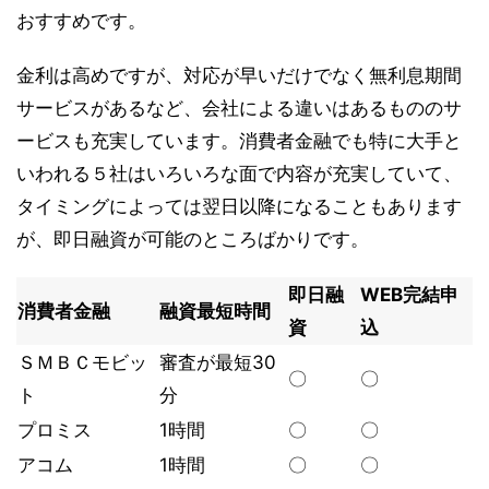
おすすめです。
金利は高めですが、対応が早いだけでなく無利息期間
サービスがあるなど、会社による違いはあるもののサ
ービスも充実しています。
消費者金融でも特に大手と
いわれる５社はいろいろな面で内容が充実していて、
タイミングによっては翌日以降になることもあります
が、即日融資が可能のところばかりです。
即日融
WEB完結申
消費者金融
融資最短時間
資
込
ＳＭＢＣモビッ
審査が最短30
〇
〇
ト
分
プロミス
1時間
〇
〇
アコム
1時間
〇
〇