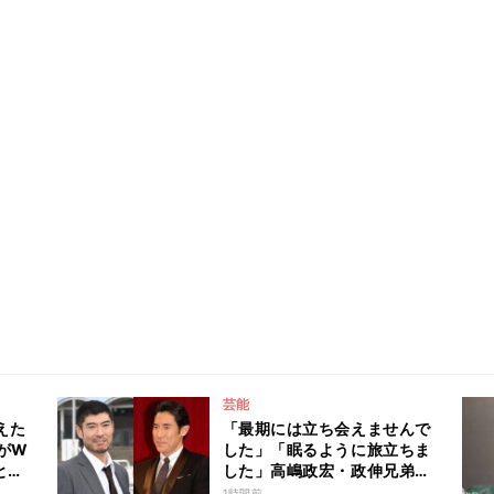
芸能
えた
「最期には立ち会えませんで
がW
した」「眠るように旅立ちま
と
した」高嶋政宏・政伸兄弟、
94歳で亡くなった元宝塚歌劇
1時間前