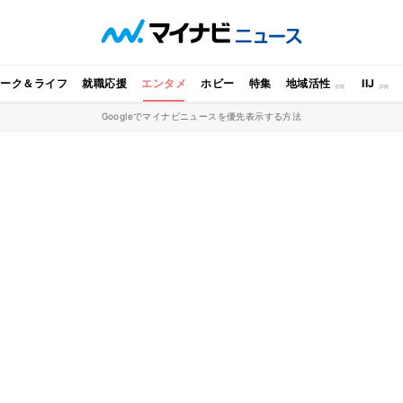
ワーク＆ライフ
就職応援
エンタメ
ホビー
特集
地域活性
IIJ
Googleでマイナビニュースを優先表示する方法