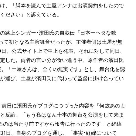
け、「脚本を読んで土屋アンナは出演契約をしたので
ください」と訴えている。
の路上シンガー･濱田氏の自叙伝『日本一ヘタな歌
とって初となる主演舞台だったが、主催者側は土屋が無
9日、公式サイト上で中止を発表。それに対して同日、
定した。両者の言い分が食い違う中、原作者の濱田氏
表。「土屋さんは、全くの無実です」とし、舞台化を認
が運び、土屋が濱田氏に代わって監督に掛け合ってい
、前日に濱田氏がブログにつづった内容を「何故あのよ
と反論。「もう私はなん十本の舞台を公演をして来ま
とるのは当たり前ですから報告に行ったのです」と経緯
31日、自身のブログを通じ、「事実･経緯について