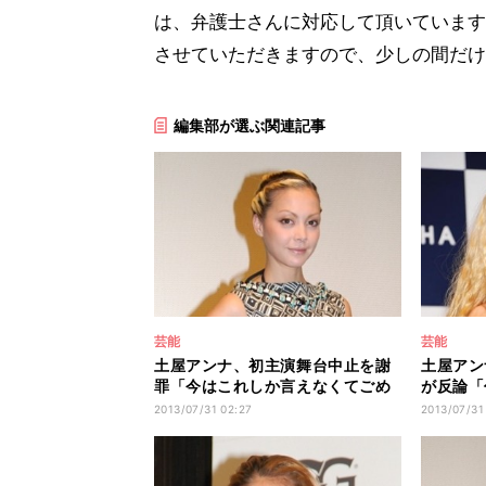
は、弁護士さんに対応して頂いています
させていただきますので、少しの間だけ
編集部が選ぶ関連記事
芸能
芸能
土屋アンナ、初主演舞台中止を謝
土屋アン
罪「今はこれしか言えなくてごめ
が反論「
んなさい」
の承認」
2013/07/31 02:27
2013/07/31