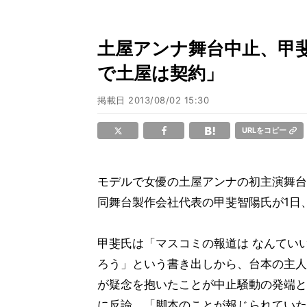
土屋アンナ舞台中止、甲
で土屋は契約」
掲載日
2013/08/02 15:30
URLをコピー
モデルで女優の土屋アンナの初主演舞台
同舞台製作会社代表の甲斐智陽氏が1日
甲斐氏は「マスコミの報道は なんてい
ろう」という書き出しから、台本の主人
が疑念を抱いたことが中止騒動の発端と
に反論。「脚本のことが報じられていた