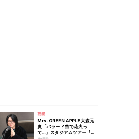
芸能
Mrs. GREEN APPLE大森元
貴「バラード曲で花火っ
て…」スタジアムツアー『ゼ
ンジン』演出の裏側と「ダー
1時間前