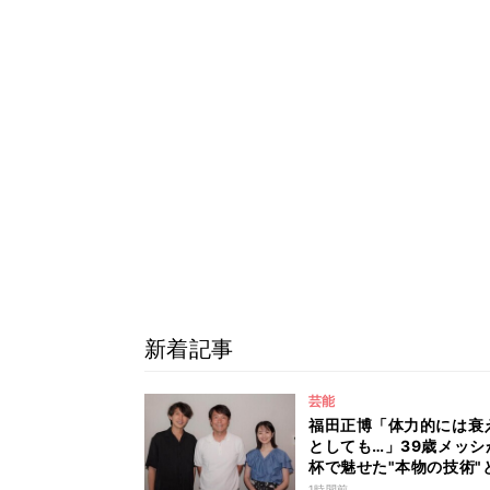
新着記事
芸能
福田正博「体力的には衰
としても…」39歳メッシ
杯で魅せた"本物の技術"
は？
1時間前