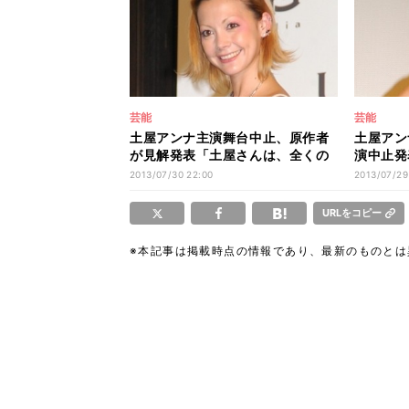
芸能
芸能
土屋アンナ主演舞台中止、原作者
土屋アン
が見解発表「土屋さんは、全くの
演中止発
無実です」
と否定
2013/07/30 22:00
2013/07/29
URLをコピー
※本記事は掲載時点の情報であり、最新のものと