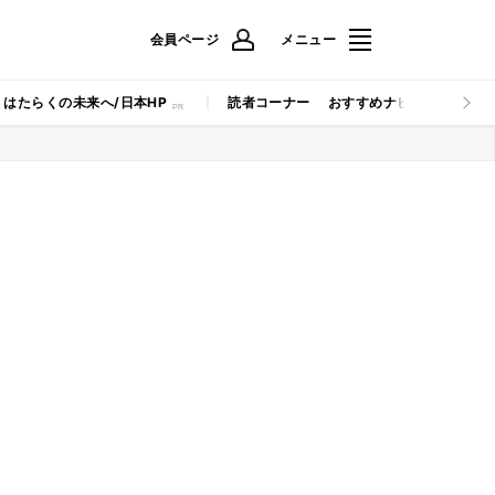
会員ページ
メニュー
はたらくの未来へ/日本HP
読者コーナー
おすすめナビ
マイナビB