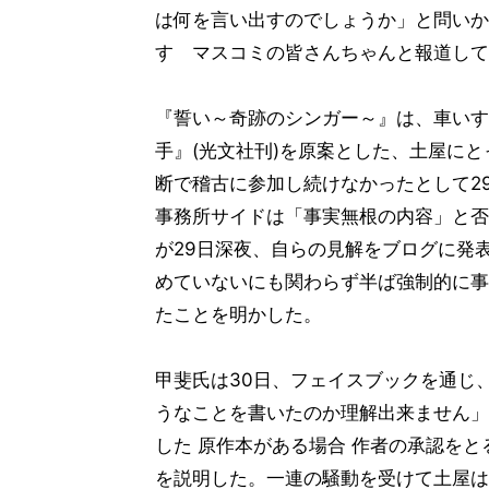
は何を言い出すのでしょうか」と問いか
す マスコミの皆さんちゃんと報道して
『誓い～奇跡のシンガー～』は、車いす
手』(光文社刊)を原案とした、土屋に
断で稽古に参加し続けなかったとして2
事務所サイドは「事実無根の内容」と否
が29日深夜、自らの見解をブログに発
めていないにも関わらず半ば強制的に事
たことを明かした。
甲斐氏は30日、フェイスブックを通じ
うなことを書いたのか理解出来ません」
した 原作本がある場合 作者の承認を
を説明した。一連の騒動を受けて土屋は