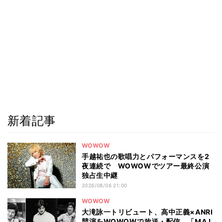
新着記事
WOWOW
手越祐也の歌唱力とパフォーマンスを2
夜連続で WOWOWでツアー最終公演
独占生中継
2026/08/06 21:00
WOWOW
大滝詠一トリビュート、高中正義×ANRI
競演をWOWOWで放送・配信 「MAJ