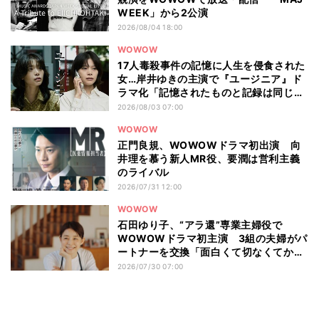
WEEK」から2公演
2026/08/04 18:00
WOWOW
17人毒殺事件の記憶に人生を侵食された
女…岸井ゆきの主演で『ユージニア』ド
ラマ化「記憶されたものと記録は同じも
のではない」
2026/08/03 07:00
WOWOW
正門良規、WOWOWドラマ初出演 向
井理を慕う新人MR役、要潤は営利主義
のライバル
2026/07/31 12:00
WOWOW
石田ゆり子、“アラ還”専業主婦役で
WOWOWドラマ初主演 3組の夫婦がパ
ートナーを交換「面白くて切なくてかわ
いいお話」
2026/07/30 07:00