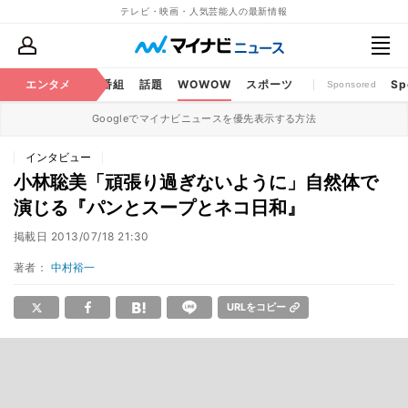
テレビ・映画・人気芸能人の最新情報
ouTube
エンタメ
BS・CS番組
話題
WOWOW
スポーツ
Sp
Sponsored
Googleでマイナビニュースを優先表示する方法
インタビュー
小林聡美「頑張り過ぎないように」自然体で
演じる『パンとスープとネコ日和』
掲載日
2013/07/18 21:30
著者：
中村裕一
URLをコピー