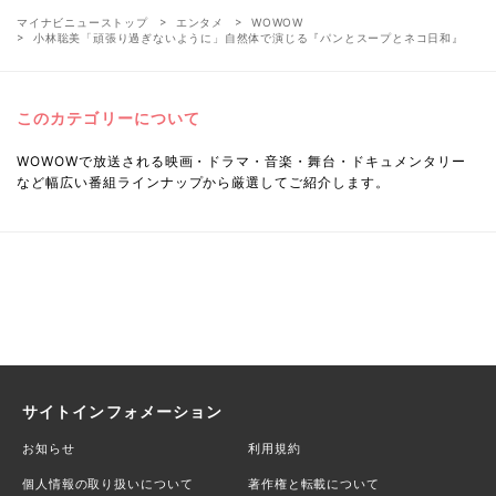
マイナビニューストップ
エンタメ
WOWOW
小林聡美「頑張り過ぎないように」自然体で演じる『パンとスープとネコ日和』
このカテゴリーについて
WOWOWで放送される映画・ドラマ・音楽・舞台・ドキュメンタリー
など幅広い番組ラインナップから厳選してご紹介します。
サイトインフォメーション
お知らせ
利用規約
個人情報の取り扱いについて
著作権と転載について