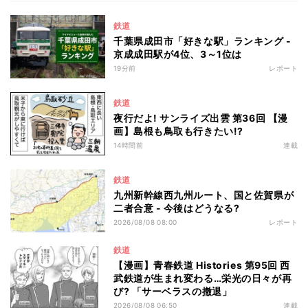
鉄道
千葉県成田市「好きな駅」ランキング -
京成成田駅が4位、3～1位は
19分前
レポート
鉄道
夜行だよ! サンライズ出雲 第36回 【漫
画】島根も鳥取も行きたい!?
14時間前
連載
鉄道
九州新幹線西九州ルート、国と佐賀県が
二者合意 - 今後はどうなる?
2026/08/08 08:00
レポート
鉄道
【漫画】青春鉄道 Histories 第95回 西
武鉄道が生まれ変わる…栄光の日々が再
び? 「サーベラスの撤退」
2026/08/08 06:50
連載