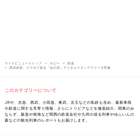
マイナビニューストップ
ホビー
鉄道
西武鉄道、スマホで巡る『あの花』デジタルスタンプラリーを実施
このカテゴリーについて
JRや、京急、西武、小田急、東武、京王などの私鉄も含め、最新車両
や鉄道に関する耳寄り情報、さらにトリビアなどを徹底紹介。関東のみ
ならず、阪急や南海など関西の鉄道会社や九州の或る列車やゆふいんの
森などの観光列車のレポートもお届けします。