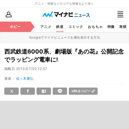
アニメ・特撮などのコアな情報をより深く
ホビー
アニメ
鉄道
コミック
おもちゃ
特撮
将棋
Googleでマイナビニュースを優先表示する方法
西武鉄道6000系、劇場版『あの花』公開記念
でラッピング電車に!
掲載日
2013/07/02 12:57
著者：
佐々木康弘
URLをコピー