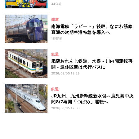
44分前
鉄道
南海電鉄「ラピート」後継、なにわ筋線
直通の次期空港特急を導入へ
1時間前
鉄道
肥薩おれんじ鉄道、水俣～川内間運転再
開 - 運休区間は代行バスに
2026/08/05 18:29
鉄道
JR九州、九州新幹線新水俣～鹿児島中央
間8/7再開「つばめ」運転へ
2026/08/05 17:53