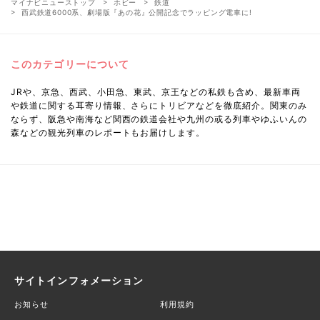
マイナビニューストップ
ホビー
鉄道
西武鉄道6000系、劇場版『あの花』公開記念でラッピング電車に!
このカテゴリーについて
JRや、京急、西武、小田急、東武、京王などの私鉄も含め、最新車両
や鉄道に関する耳寄り情報、さらにトリビアなどを徹底紹介。関東のみ
ならず、阪急や南海など関西の鉄道会社や九州の或る列車やゆふいんの
森などの観光列車のレポートもお届けします。
サイトインフォメーション
お知らせ
利用規約