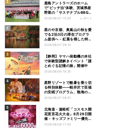
鹿島アントラーズのホーム
で“ピッチ泊”体験、茨城県産
野菜の「サステナブルBBQ」
も楽しむ特別キャンプ
2026/08/07 15:00
レポート
星のや京都、奥嵐山の秋を愛
でる2泊3日の滞在プログラ
ム提供へ - 紅葉を模した特別
料理、舟遊び、オオモミジの
2026/08/07 09:15
下でおこなう深呼吸など
【静岡】ヤマハ発動機の本社
で体験型謎解きイベント「謎
とめぐる記憶の旅」開催中
2026/08/06 16:35
星野リゾートで酷暑を乗り切
る特別体験——軽井沢で至福
の安眠プログラム、熱海の花
火や北海道トマムのとうきび
2026/08/07 09:51
を主役にしたアフタヌーンテ
ィー
北海道・遠軽町「コスモス開
花宣言花火大会」8月29日開
催 - キッズファミリー優先観
覧エリアも新設
2026/08/06 17:00