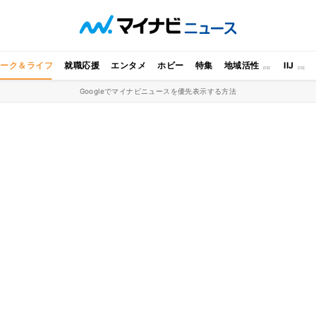
ワーク＆ライフ
就職応援
エンタメ
ホビー
特集
地域活性
IIJ
Googleでマイナビニュースを優先表示する方法