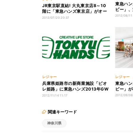
東急ハン
JR東京駅直結! 大丸東京店8～10
ビー」、
階に「東急ハンズ東京店」がオー
2012/08/11
プン
2012/07/20 20:37
レジャー
レジャー
兵庫県姫路市の新商業施設「ピオ
東急ハン
レ姫路」に東急ハンズ2013年GW
ビー」が
オープン
2012/09/06
2012/11/14 11:17
関連キーワード
神奈川県