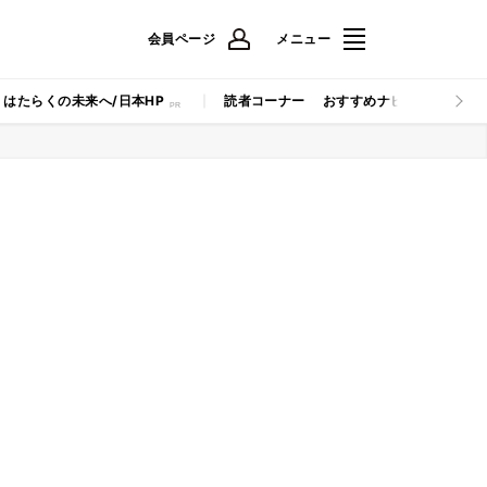
会員ページ
メニュー
はたらくの未来へ/日本HP
読者コーナー
おすすめナビ
マイナビB