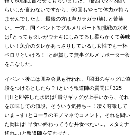
軽く50回は言わせてもらいました。1番組で2～3回ぐ
らいしか言わないですから、50回もやって体力が持ち
ませんでしたよ。最後の方は声ガラガラ(笑)｣と苦笑
い。一方、同イベントでグルメリポート初挑戦の水沢
は｢とってもタレがウナギにしみてるし柔らかくて美味
しい！魚介のタレがあっさりしているし女性でも一杯
ペロリといける！｣と絶賛して無事グルメリポーター役
をこなした。
イベント後には囲み会見も行われ、｢岡田のギャグに値
段をつけるとしたら？｣という報道陣の質問に｢325
円!｣と即答した水沢は｢滑りギャグが上手いから、それ
を加味しての値段。そういう気持ち～！凄く尊敬して
いま～す｣とローラのモノマネでコメント。それを聞い
た岡田は｢早食い終わってうな丼食べたい…。スタミナ
切れ…｣と報道陣を笑わせた。