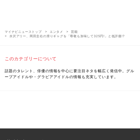
マイナビニューストップ
エンタメ
芸能
水沢アリー、岡田圭右の滑りギャグを「尊敬も加味して325円!」と低評価!?
このカテゴリーについて
話題のタレント、俳優の情報を中心に要注目ネタを幅広く発信中。グル
ープアイドルや・グラビアアイドルの情報も充実しています。