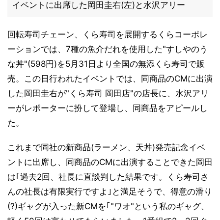
イベントに出席した岡田圭右(左)と水沢アリー
回転寿司チェーン、くら寿司を展開するくらコーポレ
ーションでは、7種の魚介だれを使用した"すしやのう
な丼"(598円)を5月31日より全国の無添くら寿司で販
売。この日行われたイベントでは、同商品のCMに出演
した岡田圭右が"くら寿司 岡田店"の店長に、水沢アリ
ーがレポーターに扮して登場し、同商品をアピールし
た。
これまで同社の新商品(ラーメン、天丼)発売記念イベ
ントに出席し、同商品のCMに出演することできた岡田
は｢過去2回、社長に直談判した結果です。くら寿司さ
んの社長は有限実行ですよ｣と満足そうで、得意の滑り
(?)ギャグが入った新CMを｢"ワオ"という私のギャグ、