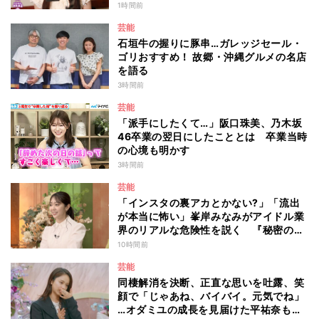
は？
1時間前
芸能
石垣牛の握りに豚串…ガレッジセール・
ゴリおすすめ！ 故郷・沖縄グルメの名店
を語る
3時間前
芸能
「派手にしたくて…」阪口珠美、乃木坂
46卒業の翌日にしたこととは 卒業当時
の心境も明かす
3時間前
芸能
「インスタの裏アカとかない?」「流出
が本当に怖い」峯岸みなみがアイドル業
界のリアルな危険性を説く 『秘密のマ
マ園』特別編
10時間前
芸能
同棲解消を決断、正直な思いを吐露、笑
顔で「じゃあね、バイバイ。元気でね」
…オダミユの成長を見届けた平祐奈も思