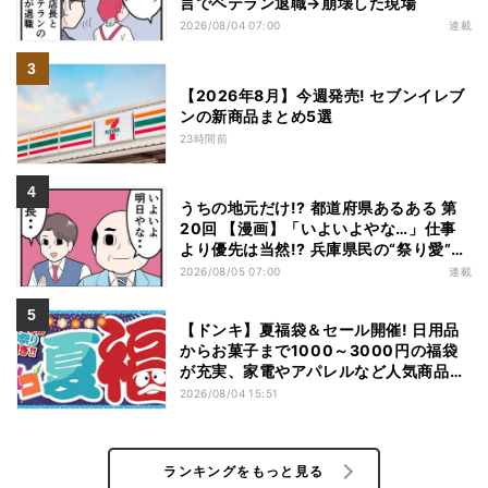
言でベテラン退職→崩壊した現場
2026/08/04 07:00
連載
【2026年8月】今週発売! セブンイレブ
ンの新商品まとめ5選
23時間前
うちの地元だけ!? 都道府県あるある 第
20回 【漫画】「いよいよやな…」仕事
より優先は当然!? 兵庫県民の“祭り愛”が
熱すぎた
2026/08/05 07:00
連載
【ドンキ】夏福袋＆セール開催! 日用品
からお菓子まで1000～3000円の福袋
が充実、家電やアパレルなど人気商品も
特価
2026/08/04 15:51
ランキングをもっと見る