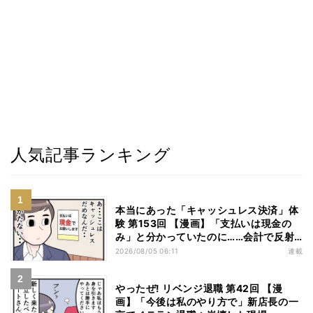
人気記事ランキング
本当にあった「キャッシュレス決済」体
験 第153回 【漫画】「支払いは現金の
み」と分かっていたのに……会計で反射
的に出してしまったものは
2026/08/05 06:11
連載
やったぜ! リベンジ退職 第42回 【漫
画】「今後は私のやり方で」新店長の一