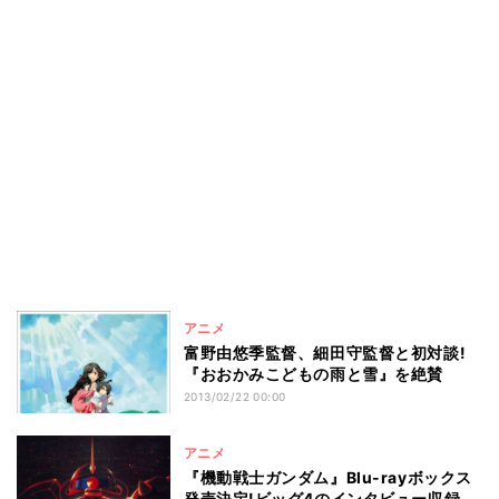
アニメ
富野由悠季監督、細田守監督と初対談!
『おおかみこどもの雨と雪』を絶賛
2013/02/22 00:00
アニメ
『機動戦士ガンダム』Blu-rayボックス
発売決定!ビッグ4のインタビュー収録