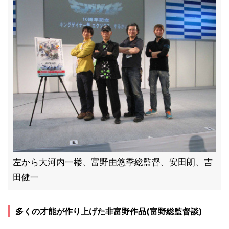
左から大河内一楼、富野由悠季総監督、安田朗、吉
田健一
多くの才能が作り上げた非富野作品(富野総監督談)