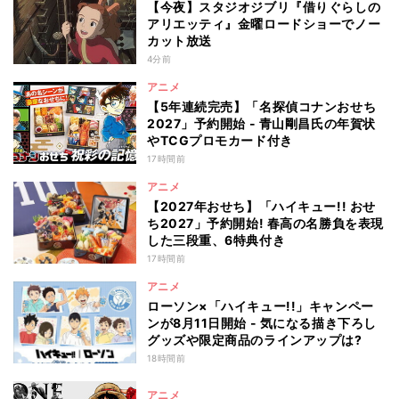
【今夜】スタジオジブリ『借りぐらしの
アリエッティ』金曜ロードショーでノー
カット放送
4分前
アニメ
【5年連続完売】「名探偵コナンおせち
2027」予約開始 - 青山剛昌氏の年賀状
やTCGプロモカード付き
17時間前
アニメ
【2027年おせち】「ハイキュー!! おせ
ち2027」予約開始! 春高の名勝負を表現
した三段重、6特典付き
17時間前
アニメ
ローソン×「ハイキュー!!」キャンペー
ンが8月11日開始 - 気になる描き下ろし
グッズや限定商品のラインアップは?
18時間前
アニメ