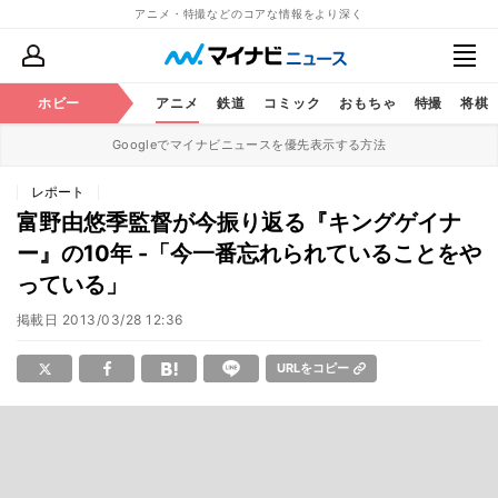
アニメ・特撮などのコアな情報をより深く
ホビー
アニメ
鉄道
コミック
おもちゃ
特撮
将棋
Googleでマイナビニュースを優先表示する方法
レポート
富野由悠季監督が今振り返る『キングゲイナ
ー』の10年 -「今一番忘れられていることをや
っている」
掲載日
2013/03/28 12:36
URLをコピー