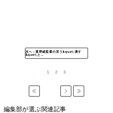
次へ：富野総監督の言う&quot;潰す
&quot;と…
1
2
3
編集部が選ぶ関連記事