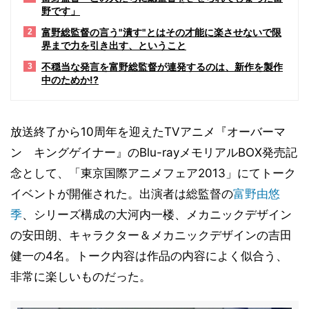
野です」
富野総監督の言う"潰す"とはその才能に楽させないで限
2
界まで力を引き出す、ということ
不穏当な発言を富野総監督が連発するのは、新作を製作
3
中のためか!?
放送終了から10周年を迎えたTVアニメ『オーバーマ
ン キングゲイナー』のBlu-rayメモリアルBOX発売記
念として、「東京国際アニメフェア2013」にてトーク
イベントが開催された。出演者は総監督の
富野由悠
季
、シリーズ構成の大河内一楼、メカニックデザイン
の安田朗、キャラクター＆メカニックデザインの吉田
健一の4名。トーク内容は作品の内容によく似合う、
非常に楽しいものだった。