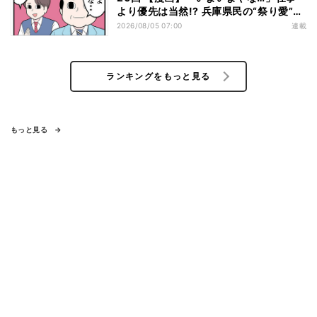
より優先は当然!? 兵庫県民の“祭り愛”が
熱すぎた
2026/08/05 07:00
連載
ランキングをもっと見る
もっと見る