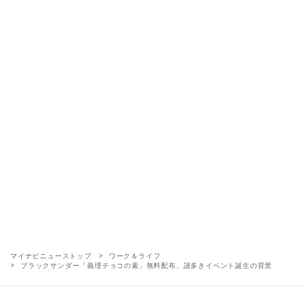
マイナビニューストップ
ワーク＆ライフ
ブラックサンダー「義理チョコの素」無料配布、謎多きイベント誕生の背景