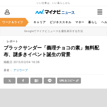
いい仕事は、いい暮らしから
ワーク＆ライフ
キャリア
ビジネススキル
マネー
暮らし
ヘ
Googleでマイナビニュースを優先表示する方法
レポート
ブラックサンダー「義理チョコの素」無料配
布、謎多きイベント誕生の背景
掲載日
2013/02/04 16:38
著者：
アリウープ
URLをコピー