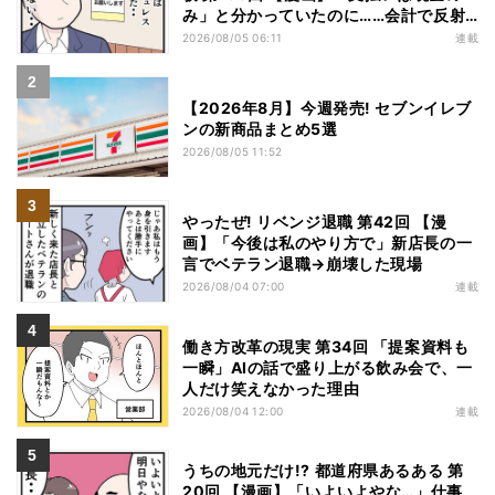
み」と分かっていたのに……会計で反射
的に出してしまったものは
2026/08/05 06:11
連載
【2026年8月】今週発売! セブンイレブ
ンの新商品まとめ5選
2026/08/05 11:52
やったぜ! リベンジ退職 第42回 【漫
画】「今後は私のやり方で」新店長の一
言でベテラン退職→崩壊した現場
2026/08/04 07:00
連載
働き方改革の現実 第34回 「提案資料も
一瞬」AIの話で盛り上がる飲み会で、一
人だけ笑えなかった理由
2026/08/04 12:00
連載
うちの地元だけ!? 都道府県あるある 第
20回 【漫画】「いよいよやな…」仕事