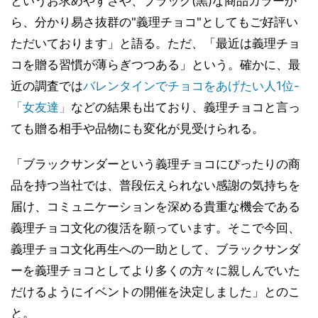
というお求めやすさや、ブラック(黒)な商品カラーか
ら、分かり易さ抜群の"義理チョコ"としてもご好評い
ただいております」と語る。ただ、「最近は義理チョ
コを贈る習慣が薄らぎつつある」という。確かに、最
近の調査では
バレンタインでチョコをあげたい人1位-
「女友達」
などの結果も出ており、義理チョコと言っ
ても贈る相手や品物にも変化が見受けられる。
「ブラックサンダーという義理チョコにぴったりの商
品を持つ当社では、普段伝えられない感謝の気持ちを
届け、コミュニケーションを深める貴重な機会である
義理チョコ文化の復活を願っています。そこで今回、
義理チョコ文化再生への一助として、ブラックサンダ
ーを義理チョコとしてより多くの方々に親しんでいた
だけるようにイベントの開催を決定しました」とのこ
と。