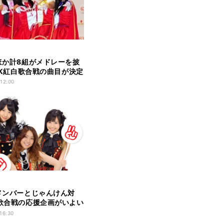
8ほか計8組がメドレーを披
NHK紅白歌合戦の曲目が決定
 12:00
8メンバーとじゃんけん対
白歌合戦の応援企画がいよい
ト
 16:30