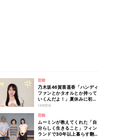
芸能
乃木坂46賀喜遥香「ハンディ
ファンとかタオルとか持って
いくんだよ！」夏休みに初め
て東京旅行するリスナーに全
14時間前
力アドバイス！
芸能
ムーミンが教えてくれた「自
分らしく生きること」フィン
ランドで30年以上暮らす翻訳
家・森下圭子が語る人生のヒ