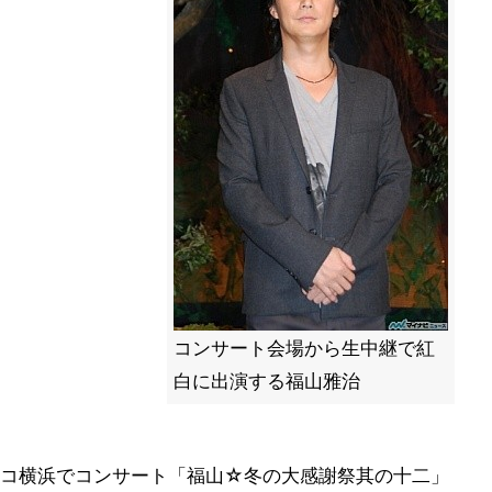
コンサート会場から生中継で紅
白に出演する福山雅治
ィコ横浜でコンサート「福山☆冬の大感謝祭其の十二」