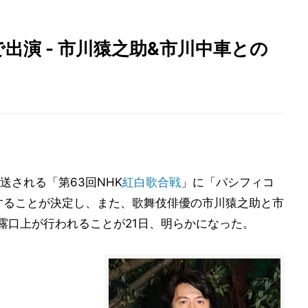
出演 - 市川猿之助&市川中車との
送される「第63回NHK
紅白歌合戦
」に「パシフィコ
することが決定し、また、歌舞伎俳優の市川猿之助と市
露口上が行われることが21日、明らかになった。