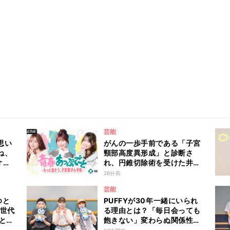
芸能
思い
がんの一歩手前である「子宮
ね、
頸部高度異形成」と診断さ
オダ
れ、円錐切除術を受けた井口
祐奈
綾子が病気発覚時のリアルな
26分前
アレ
心境や葛藤を語る ABEMA
芸能
トーク番組『青春あっぷで～
ゆと
PUFFYが30年一緒にいられ
と -もっと話そう、子宮頸が
」世代
る理由とは？「毎日会っても
ん予防-』
と古
飽きない」変わらぬ関係性を
語る