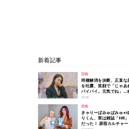
新着記事
芸能
同棲解消を決断、正直な
を吐露、笑顔で「じゃあ
バイバイ。元気でね」…
ミユの成長を見届けた平
2分前
も思わず涙 『ガールオ
芸能
ディ3』
きゃりーぱみゅぱみゅ×
りくん、実は雑誌「HR
だった！ 原宿カルチャー
着愛を語り尽くす