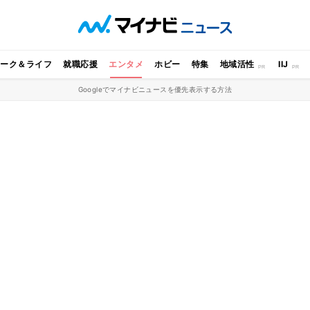
ワーク＆ライフ
就職応援
エンタメ
ホビー
特集
地域活性
IIJ
Googleでマイナビニュースを優先表示する方法