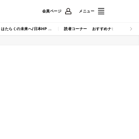
会員ページ
メニュー
はたらくの未来へ/日本HP
読者コーナー
おすすめナビ
マイナビB