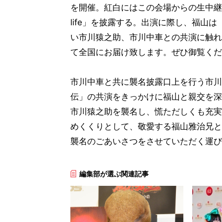
を開催。紅白にはこの会場からの生中継で出演
life」を披露する。出演に際し、福山
い市川猿之助、市川中車との共演に触れ
て全国にお届け致します。ぜひ御覧くだ
市川中車と共に襲名披露口上を行う市川
伝」の共演をきっかけに福山と親交を深
市川猿之助を襲名し、慌ただしくも充実
めくくりとして、敬愛する福山雅治兄と
襲名のごあいさつをさせていただく運び
編集部が選ぶ関連記事