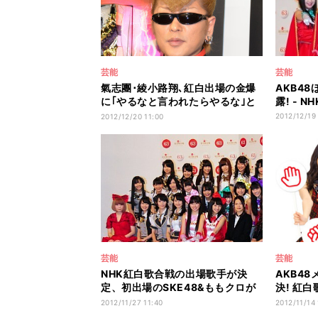
芸能
芸能
氣志團･綾小路翔､紅白出場の金爆
AKB4
に｢やるなと言われたらやるな｣と
露! - 
アドバイス
2012/12/19
2012/12/20 11:00
芸能
芸能
NHK紅白歌合戦の出場歌手が決
AKB4
定、初出場のSKE48&ももクロが
決! 紅
共闘宣言
よスター
2012/11/27 11:40
2012/11/14