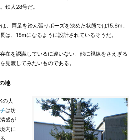
。鉄人28号だ。
は、両足を踏ん張りポーズを決めた状態では15.6m。
長は、18mになるように設計されているそうだ。
存在を認識しているに違いない。他に視線をさえぎる
を見渡してみたいものである。
の地
Kの大
チ
は坊
清盛が
境内に
る。