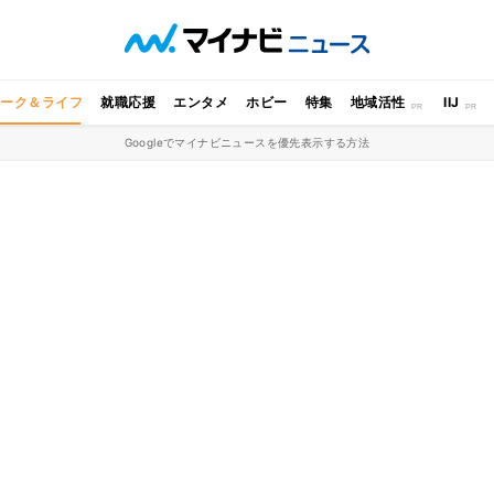
ワーク＆ライフ
就職応援
エンタメ
ホビー
特集
地域活性
IIJ
Googleでマイナビニュースを優先表示する方法