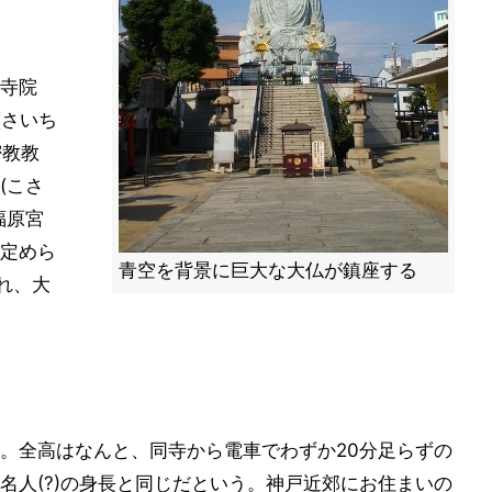
寺院
(さいち
密教教
(こさ
福原宮
定めら
青空を背景に巨大な大仏が鎮座する
れ、大
。全高はなんと、同寺から電車でわずか20分足らずの
名人(?)の身長と同じだという。神戸近郊にお住まいの