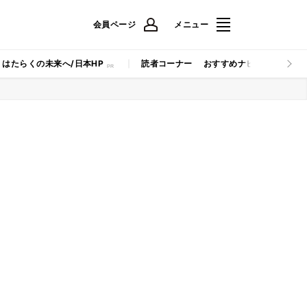
会員ページ
メニュー
はたらくの未来へ/日本HP
読者コーナー
おすすめナビ
マイナビB