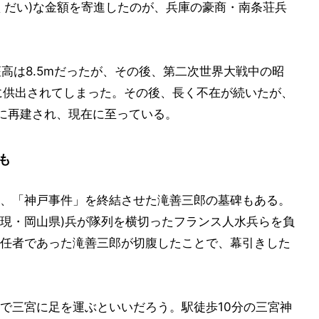
くだい)な金額を寄進したのが、兵庫の豪商・南条荘兵
。座高は8.5mだったが、その後、第二次世界大戦中の昭
て国に供出されてしまった。その後、長く不在が続いたが、
91に再建され、現在に至っている。
も
、「神戸事件」を終結させた滝善三郎の墓碑もある。
前藩(現・岡山県)兵が隊列を横切ったフランス人水兵らを負
任者であった滝善三郎が切腹したことで、幕引きした
で三宮に足を運ぶといいだろう。駅徒歩10分の三宮神