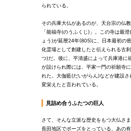
られている。
その兵庫大仏があるのが、天台宗の仏教
「能福寺(のうふくじ)」。この寺は最澄
ょう)が延暦24年(805)に、日本最初の
化霊場として創建したと伝えられる古刹
つ)だ。後に、平清盛によって兵庫港に
が設けられ際には、平家一門の祈願寺に
れた。大伽藍(だいがらん)などが建設さ
変栄えたと言われている。
見詰め合うふたつの巨人
さて、そんな立派な歴史をもつ大仏さま
長田地区でポーズをとっている、あの有