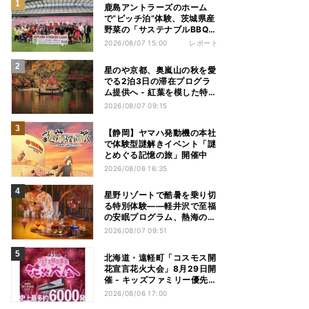
鹿島アントラーズのホーム
で“ピッチ泊”体験、茨城県産
野菜の「サステナブルBBQ」
も楽しむ特別キャンプ
2026/08/07 15:00
レポート
星のや京都、奥嵐山の秋を愛
でる2泊3日の滞在プログラ
ム提供へ - 紅葉を模した特別
料理、舟遊び、オオモミジの
2026/08/07 09:15
下でおこなう深呼吸など
【静岡】ヤマハ発動機の本社
で体験型謎解きイベント「謎
とめぐる記憶の旅」開催中
2026/08/06 16:35
星野リゾートで酷暑を乗り切
る特別体験——軽井沢で至福
の安眠プログラム、熱海の花
火や北海道トマムのとうきび
2026/08/07 09:51
を主役にしたアフタヌーンテ
ィー
北海道・遠軽町「コスモス開
花宣言花火大会」8月29日開
催 - キッズファミリー優先観
覧エリアも新設
2026/08/06 17:00