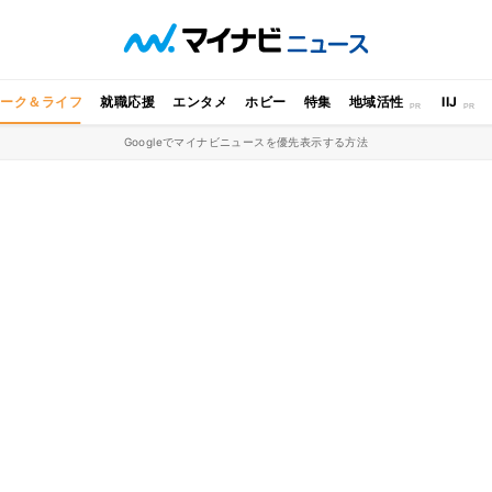
ワーク＆ライフ
就職応援
エンタメ
ホビー
特集
地域活性
IIJ
Googleでマイナビニュースを優先表示する方法