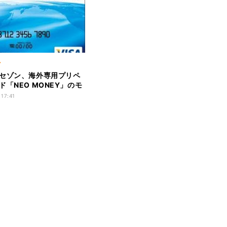
ア
セゾン、海外専用プリペ
ド「NEO MONEY」のモ
集
 17:41