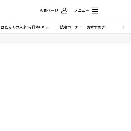
会員ページ
メニュー
はたらくの未来へ/日本HP
読者コーナー
おすすめナビ
マイナビB