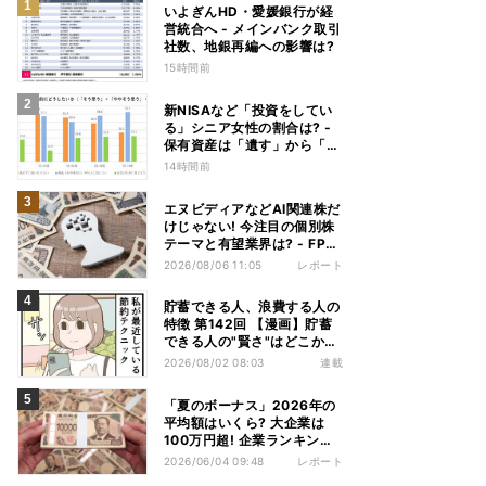
いよぎんHD・愛媛銀行が経
営統合へ - メインバンク取引
社数、地銀再編への影響は?
15時間前
新NISAなど「投資をしてい
る」シニア女性の割合は? -
保有資産は「遺す」から「使
い切る」へ価値観がシフトか
14時間前
エヌビディアなどAI関連株だ
けじゃない! 今注目の個別株
テーマと有望業界は? - FP解
説
2026/08/06 11:05
レポート
貯蓄できる人、浪費する人の
特徴 第142回 【漫画】貯蓄
できる人の"賢さ"はどこか
ら? スーパーでの意外な習慣
2026/08/02 08:03
連載
「夏のボーナス」2026年の
平均額はいくら? 大企業は
100万円超! 企業ランキン
グ、公務員の支給額見通しを
2026/06/04 09:48
レポート
解説