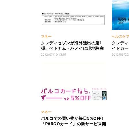
マネー
ヘルスケ
クレディセゾンが海外進出の第1
クレディ
弾、ベトナム・ハノイに現地駐在
イドカー
事務所開設
ニター募
2012/07/10 13:01
2012/05/22
マネー
パルコでの買い物が毎日5%OFF!
「PARCOカード」の新サービス開