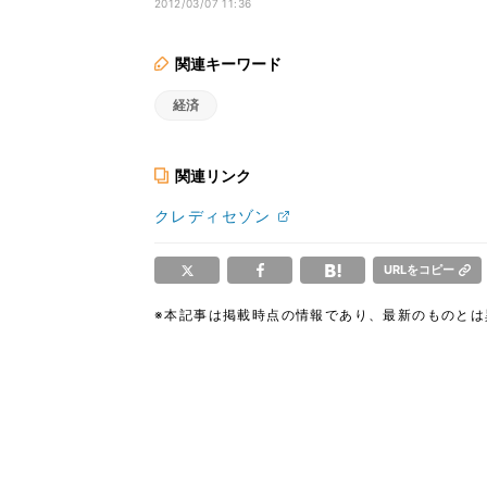
始
2012/03/07 11:36
関連キーワード
経済
関連リンク
クレディセゾン
URLをコピー
※本記事は掲載時点の情報であり、最新のものと