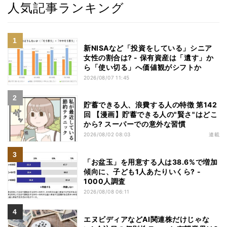
人気記事ランキング
新NISAなど「投資をしている」シニア
女性の割合は? - 保有資産は「遺す」か
ら「使い切る」へ価値観がシフトか
2026/08/07 11:45
貯蓄できる人、浪費する人の特徴 第142
回 【漫画】貯蓄できる人の"賢さ"はどこ
から? スーパーでの意外な習慣
2026/08/02 08:03
連載
「お盆玉」を用意する人は38.6%で増加
傾向に、子ども1人あたりいくら? -
1000人調査
2026/08/08 06:11
エヌビディアなどAI関連株だけじゃな