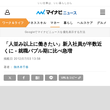
いい仕事は、いい暮らしから
ワーク＆ライフ
キャリア
ビジネススキル
マネー
暮らし
ヘルスケア
グルメ
Googleでマイナビニュースを優先表示する方法
「人並み以上に働きたい」新入社員が半数近
くに - 就職バブル期に比べ急増
掲載日
2012/07/03 13:58
著者：
御木本千春
URLをコピー