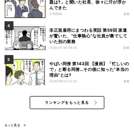
題は?」と聞いた社長、徐々に汗が浮か
んできた
21時間前
連載
非正規雇用にまつわる実話 第59回 派遣
が驚いた、“仕事熱心”な社員が裏でして
いた別の業務
2026/07/30 08:00
連載
やばい同僚 第143回 【漫画】「忙しいの
で」と断る同僚…その後に知った“本当の
理由”とは?
2026/08/03 20:02
連載
ランキングをもっと見る
もっと見る