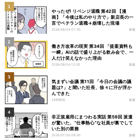
やったぜ! リベンジ退職 第42回 【漫
画】「今後は私のやり方で」新店長の一
言でベテラン退職→崩壊した現場
2026/08/04 07:00
連載
働き方改革の現実 第34回 「提案資料も
一瞬」AIの話で盛り上がる飲み会で、一
人だけ笑えなかった理由
2026/08/04 12:00
連載
気まずい会議 第11回 「今日の会議の議
題は?」と聞いた社長、徐々に汗が浮か
んできた
24時間前
連載
非正規雇用にまつわる実話 第59回 派遣
が驚いた、“仕事熱心”な社員が裏でして
いた別の業務
2026/07/30 08:00
連載