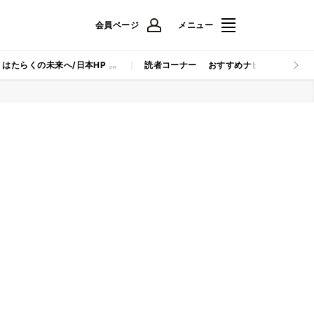
会員ページ
メニュー
はたらくの未来へ/日本HP
読者コーナー
おすすめナビ
マイナビB