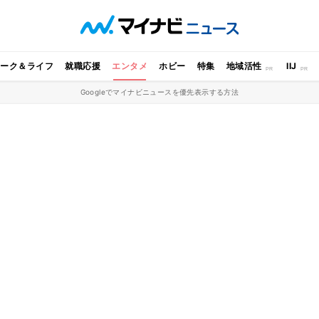
ワーク＆ライフ
就職応援
エンタメ
ホビー
特集
地域活性
IIJ
Googleでマイナビニュースを優先表示する方法