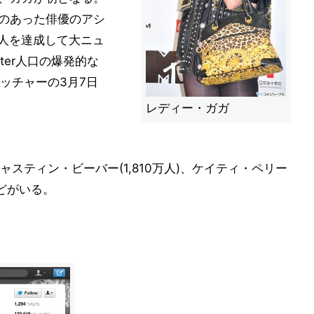
勢いのあった俳優のアシ
万人を達成して大ニュ
ter人口の爆発的な
ッチャーの3月7日
レディー・ガガ
スティン・ビーバー(1,810万人)、ケイティ・ペリー
)などがいる。