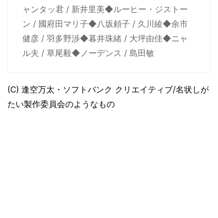
ャンタッ君 / 新井里美◆ルーヒー・ジストー
ン / 國府田マリ子◆八坂頼子 / 久川綾◆余市
健彦 / 羽多野渉◆暮井珠緒 / 大坪由佳◆ニャ
ル夫 / 草尾毅◆ノーデンス / 島田敏
(C) 逢空万太・ソフトバンク クリエイティブ/名状しが
たい製作委員会のようなもの