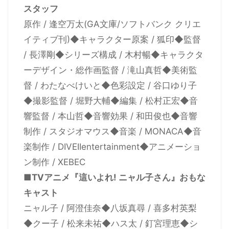
スタッフ
原作 / 逢空万太(GA文庫/ソフトバンク クリエ
イティブ刊)◆キャラクター原案 / 狐印◆監督
/ 長澤剛◆シリーズ構成 / 木村暢◆キャラクタ
ーデザイン・総作画監督 / 滝山真哲◆美術監
督 / わたなべけいと◆色彩設定 / 谷口ゆり子
◆撮影監督 / 堀野大輔◆編集 / 松村正宏◆音
響監督 / 本山哲◆音響効果 / 和田俊也◆音響
制作 / スタジオマウス◆音楽 / MONACA◆音
楽制作 / DIVEIIentertainment◆アニメーショ
ン制作 / XEBEC
■TVアニメ『這いよれ! ニャル子さん』おもな
キャスト
ニャル子 / 阿澄佳奈◆八坂真尋 / 喜多村英梨
◆クー子 / 松来未祐◆ハス太 / 釘宮理恵◆シ