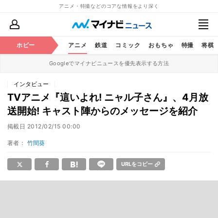
アニメ・特撮などのコアな情報をより深く
ホビー
アニメ
鉄道
コミック
おもちゃ
特撮
将棋
Googleでマイナビニュースを優先表示する方法
インタビュー
TVアニメ『這いよれ! ニャル子さん』、4月放
送開始! キャスト陣からのメッセージを紹介
掲載日
2012/02/15 00:00
著者：
竹間葵
URLをコピー