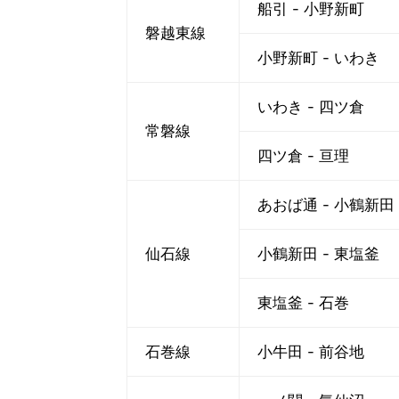
船引 - 小野新町
磐越東線
小野新町 - いわき
いわき - 四ツ倉
常磐線
四ツ倉 - 亘理
あおば通 - 小鶴新田
仙石線
小鶴新田 - 東塩釜
東塩釜 - 石巻
石巻線
小牛田 - 前谷地