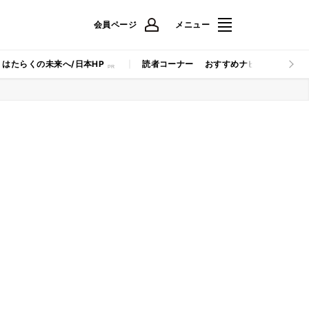
会員ページ
メニュー
はたらくの未来へ/日本HP
読者コーナー
おすすめナビ
マイナビB