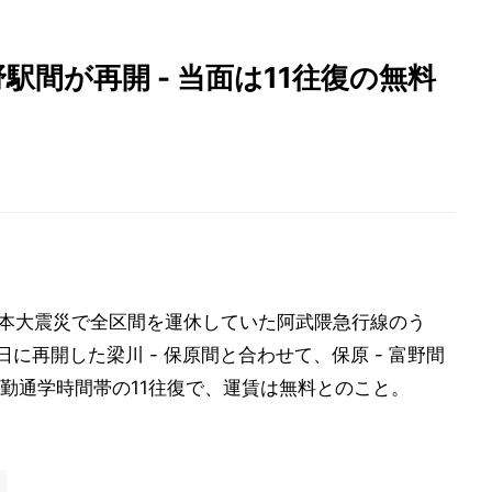
間が再開 - 当面は11往復の無料
東日本大震災で全区間を運休していた阿武隈急行線のう
日に再開した梁川 - 保原間と合わせて、保原 - 富野間
通勤通学時間帯の11往復で、運賃は無料とのこと。