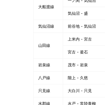
一ノ関 - 気仙沼
大船渡線
気仙沼 - 盛
気仙沼線
前谷地 - 気仙沼
上米内 - 宮古
山田線
宮古 - 釜石
岩泉線
茂市 - 岩泉
八戸線
階上 - 久慈
只見線
大白川 - 只見
水郡線
水戸 - 常陸青柳