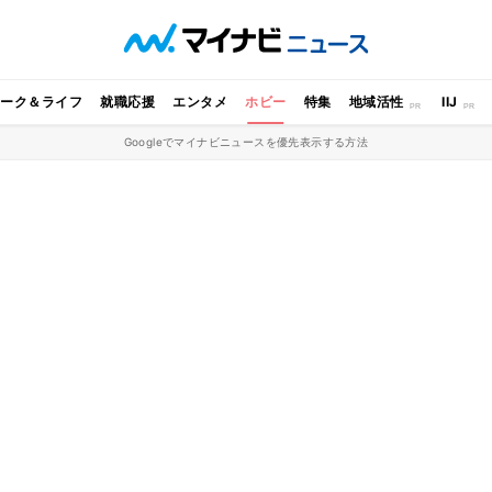
ワーク＆ライフ
就職応援
エンタメ
ホビー
特集
地域活性
IIJ
Googleでマイナビニュースを優先表示する方法