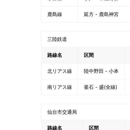
鹿島線
延方 - 鹿島神宮
三陸鉄道
路線名
区間
北リアス線
陸中野田 - 小本
南リアス線
釜石 - 盛(全線)
仙台市交通局
路線名
区間