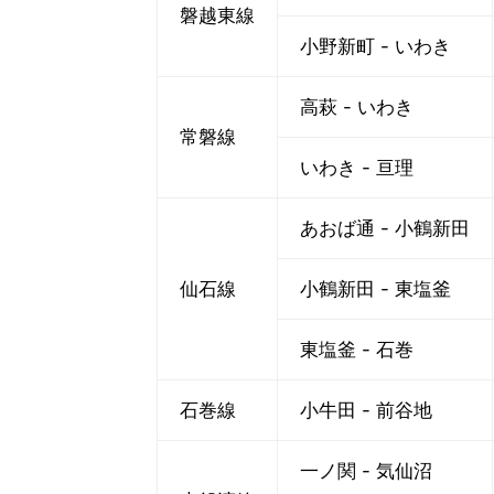
磐越東線
小野新町 - いわき
高萩 - いわき
常磐線
いわき - 亘理
あおば通 - 小鶴新田
仙石線
小鶴新田 - 東塩釜
東塩釜 - 石巻
石巻線
小牛田 - 前谷地
一ノ関 - 気仙沼