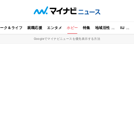
ワーク＆ライフ
就職応援
エンタメ
ホビー
特集
地域活性
IIJ
Googleでマイナビニュースを優先表示する方法