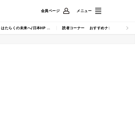
会員ページ
メニュー
はたらくの未来へ/日本HP
読者コーナー
おすすめナビ
マイナビB