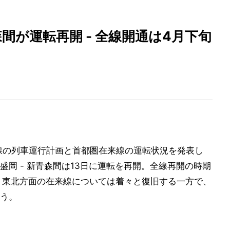
森間が運転再開 - 全線開通は4月下旬
幹線の列車運行計画と首都圏在来線の運転状況を発表し
岡 - 新青森間は13日に運転を再開。全線再開の時期
。東北方面の在来線については着々と復旧する一方で、
う。