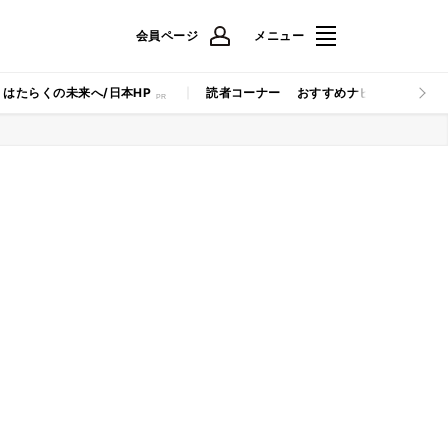
会員ページ
メニュー
はたらくの未来へ/日本HP
読者コーナー
おすすめナビ
マイナビB