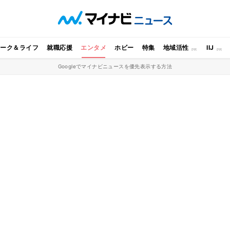
ワーク＆ライフ
就職応援
エンタメ
ホビー
特集
地域活性
IIJ
Googleでマイナビニュースを優先表示する方法