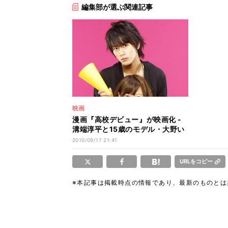
編集部が選ぶ関連記事
映画
漫画『高校デビュー』が映画化 -
溝端淳平と15歳のモデル・大野い
とが共演
2010/09/17 21:41
URLをコピー
※本記事は掲載時点の情報であり、最新のものと