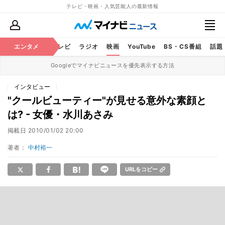
テレビ・映画・人気芸能人の最新情報
エンタメ
芸能
テレビ
ラジオ
映画
YouTube
BS・CS番組
話題
Googleでマイナビニュースを優先表示する方法
インタビュー
"クールビューティー"が見せる意外な素顔と
は? - 女優・水川あさみ
掲載日
2010/01/02 20:00
著者：
中村裕一
URLをコピー