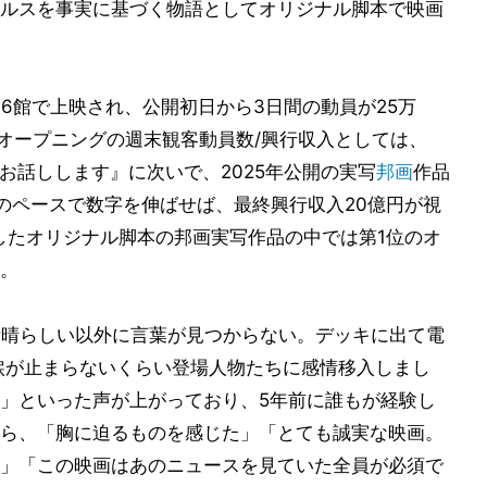
ルスを事実に基づく物語としてオリジナル脚本で映画
66館で上映され、公開初日から3日間の動員が25万
し、オープニングの週末観客動員数/興行収入としては、
お話しします』に次いで、2025年公開の実写
邦画
作品
のペースで数字を伸ばせば、最終興行収入20億円が視
開したオリジナル脚本の邦画実写作品の中では第1位のオ
。
素晴らしい以外に言葉が見つからない。デッキに出て電
涙が止まらないくらい登場人物たちに感情移入しまし
」といった声が上がっており、5年前に誰もが経験し
ら、「胸に迫るものを感じた」「とても誠実な映画。
」「この映画はあのニュースを見ていた全員が必須で