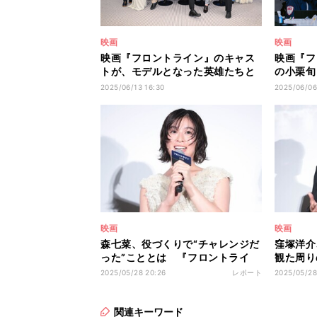
映画
映画
映画『フロントライン』のキャス
映画『フ
トが、モデルとなった英雄たちと
の小栗旬
再会
を明かす
2025/06/13 16:30
2025/06/06
映画
映画
森七菜、役づくりで“チャレンジだ
窪塚洋介
った”こととは 『フロントライ
観た周り
ン』ジャパンプレミア
ぼ全員が
2025/05/28 20:26
レポート
2025/05/28
関連キーワード