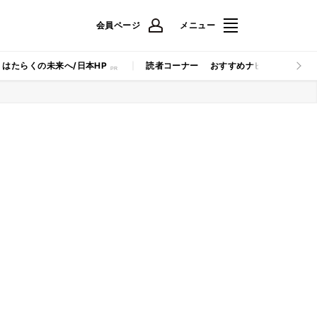
会員ページ
メニュー
はたらくの未来へ/日本HP
読者コーナー
おすすめナビ
マイナビB