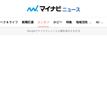
ワーク＆ライフ
就職応援
エンタメ
ホビー
特集
地域活性
IIJ
Googleでマイナビニュースを優先表示する方法