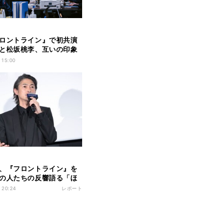
ロントライン』で初共演
と松坂桃李、互いの印象
 15:00
、『フロントライン』を
の人たちの反響語る「ほ
…」
 20:24
レポート