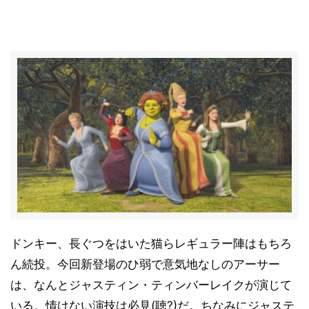
ドンキー、長ぐつをはいた猫らレギュラー陣はもちろ
ん続投。今回新登場のひ弱で意気地なしのアーサー
は、なんとジャスティン・ティンバーレイクが演じて
いる。情けない演技は必見(聴?)だ。ちなみにジャステ