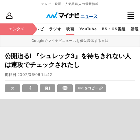
テレビ・映画・人気芸能人の最新情報
エンタメ
芸能
テレビ
ラジオ
映画
YouTube
BS・CS番組
話題
Googleでマイナビニュースを優先表示する方法
公開迫る! 『シュレック3』を待ちきれない人
は速攻でチェックされたし
掲載日
2007/06/06 14:42
URLをコピー