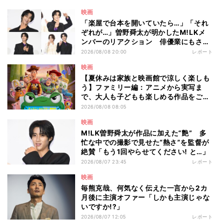
映画
「楽屋で台本を開いていたら…」「それ
ぞれが…」曽野舜太が明かしたM!LKメ
ンバーのリアクション 俳優業にもさら
なる意欲
2026/08/08 20:00
レポート
映画
【夏休みは家族と映画館で涼しく楽しも
う】ファミリー編：アニメから実写ま
で、大人も子どもも楽しめる作品をご紹
介 - 編集部が注目する最新映画5選
2026/08/08 08:05
映画
M!LK曽野舜太が作品に加えた“艶” 多
忙な中での撮影で見せた“熱さ”を監督が
絶賛「もう1回やらせてください! と…」
2026/08/07 23:45
レポート
映画
毎熊克哉、何気なく伝えた一言から2カ
月後に主演オファー「しかも主演じゃな
いですか!?」
2026/08/07 12:05
レポート