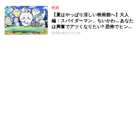
映画
【夏はやっぱり涼しい映画館へ】大人
編：スパイダーマン、ちいかわ… あなた
は興奮でアツくなりたい? 恐怖でヒンヤ
リしたい? - 編集部が注目する最新映画5
2026/08/07 07:00
選