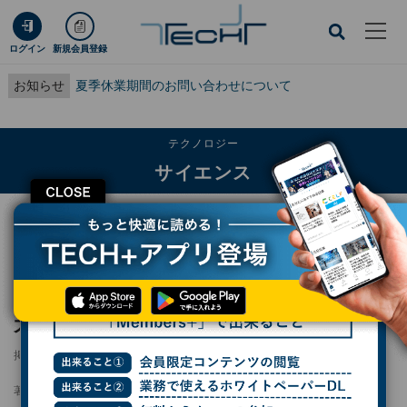
ログイン
新規会員登録
お知らせ
夏季休業期間のお問い合わせについて
テクノロジー
サイエンス
CLOSE
TECH+
テクノロジー
サイエンス
超音波バブルで肝細胞がんを破砕！ - 大阪公大が無侵襲手術の臨床研究開始
超音波バブルで肝細胞がんを破砕！ - 大阪公
大が無侵襲手術の臨床研究開始
掲載日
2026/07/06 10:07
著者：
波留久泉