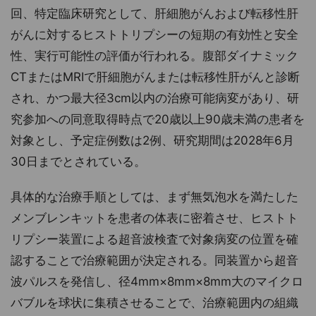
回、特定臨床研究として、肝細胞がんおよび転移性肝
がんに対するヒストトリプシーの短期の有効性と安全
性、実行可能性の評価が行われる。腹部ダイナミック
CTまたはMRIで肝細胞がんまたは転移性肝がんと診断
され、かつ最大径3cm以内の治療可能病変があり、研
究参加への同意取得時点で20歳以上90歳未満の患者を
対象とし、予定症例数は2例、研究期間は2028年6月
30日までとされている。
具体的な治療手順としては、まず無気泡水を満たした
メンブレンキットを患者の体表に密着させ、ヒストト
リプシー装置による超音波検査で対象病変の位置を確
認することで治療範囲が決定される。同装置から超音
波パルスを発信し、径4mm×8mm×8mm大のマイクロ
バブルを球状に集積させることで、治療範囲内の組織