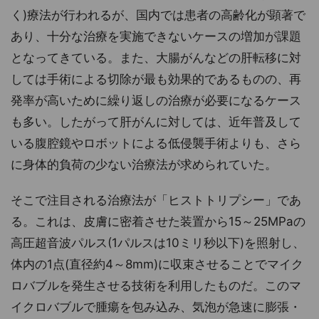
く)療法が行われるが、国内では患者の高齢化が顕著で
あり、十分な治療を実施できないケースの増加が課題
となってきている。また、大腸がんなどの肝転移に対
しては手術による切除が最も効果的であるものの、再
発率が高いために繰り返しの治療が必要になるケース
も多い。したがって肝がんに対しては、近年普及して
いる腹腔鏡やロボットによる低侵襲手術よりも、さら
に身体的負荷の少ない治療法が求められていた。
そこで注目される治療法が「ヒストトリプシー」であ
る。これは、皮膚に密着させた装置から15～25MPaの
高圧超音波パルス(1パルスは10ミリ秒以下)を照射し、
体内の1点(直径約4～8mm)に収束させることでマイク
ロバブルを発生させる技術を利用したものだ。このマ
イクロバブルで腫瘍を包み込み、気泡が急速に膨張・