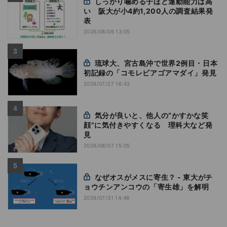
しっかり噛める子ほど運動能力は高
い 阪大が小4約1,200人の調査結果発
表
2026/08/06 13:05
琉球大、宮古島沖で世界2例目・日本
初記録の「コモレビアゴアマダイ」発見
2026/07/27 16:43
気分が良いと、他人の“かすかな笑
顔”に気付きやすくなる 理科大など発
見
2026/08/07 15:05
なぜオスがメスに寄生？ - 東大がチ
ョウチンアンコウの「寄生雄」を解明
2026/07/31 14:48