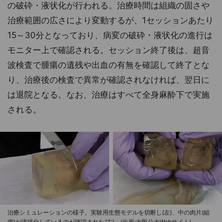
の破砕・液状化が行われる。治療時間は組織の固さや
治療範囲の広さにより変動するが、1セッションあたり
15～30分となっており、病変の破砕・液状化の進行は
モニター上で確認される。セッション終了後は、超音
波検査で腫瘍の遺残や出血の有無を確認して終了とな
り、治療後の検査で異常が確認されなければ、翌日に
は退院となる。なお、治療はすべて全身麻酔下で実施
される。
治療シミュレーションの様子。実験用生態モデルを切断し(左)、中の肉片(組
織)が液状化しているのが確認された(右)。(出所:大阪公大Webサイト)