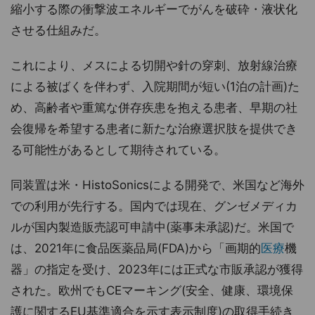
縮小する際の衝撃波エネルギーでがんを破砕・液状化
させる仕組みだ。
これにより、メスによる切開や針の穿刺、放射線治療
による被ばくを伴わず、入院期間が短い(1泊の計画)た
め、高齢者や重篤な併存疾患を抱える患者、早期の社
会復帰を希望する患者に新たな治療選択肢を提供でき
る可能性があるとして期待されている。
同装置は米・HistoSonicsによる開発で、米国など海外
での利用が先行する。国内では現在、グンゼメディカ
ルが国内製造販売認可申請中(薬事未承認)だ。米国で
は、2021年に食品医薬品局(FDA)から「画期的
医療
機
器」の指定を受け、2023年には正式な市販承認が獲得
された。欧州でもCEマーキング(安全、健康、環境保
護に関するEU基準適合を示す表示制度)の取得手続き