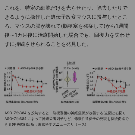
これを、特定の細胞だけを光らせたり、除去したりで
きるように操作した遺伝子改変マウスに投与したとこ
ろ、マウスの脳が壊れて(脳梗塞を発症して)から1週間
後～1カ月後に治療開始した場合でも、回復力を失わせ
ずに持続させられることを発見した。
ASO-Zfp384 を投与すると、脳梗塞後の神経症状が改善する(左図と右図)。
ASO-Zfp384 によって神経栄養因子など、修復性遺伝子の発現を持続促進で
きる(中央図) (出所：東京科学大ニュースリリース)