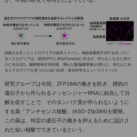
が、今回の研究で明らかになっている。
回復力を失ったミクログリアの発見イメージ。神経栄養因子IGF1を作ってい
るミクログリアは、緑(EGFP)と赤(tdTomato)に光るが、作らなくなると赤だ
けに光る(左)。脳梗塞発症28日後、壊れた脳(脳梗塞巣)の周りに、赤だけに光
るミクログリアを見つけた(右) (出所：東京科学大ニュースリリース)
研究グループは今回、ZFP384の働きを防ぎ、標的の
遺伝子から作られるメッセンジャーRNAに結合して分
解を促すことで、そのタンパク質が作られないように
する薬「アンチセンス核酸」(ASO-Zfp384)を開発。
この薬は、特定の遺伝子の働きを抑えるために設計さ
れた短い核酸でできているという。