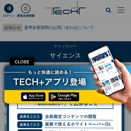
ログイン
新規会員登録
お知らせ
夏季休業期間のお問い合わせについて
テクノロジー
サイエンス
CLOSE
TECH+
テクノロジー
サイエンス
脳の自然治癒力を持続させる薬、科学大が開発 「壊れた脳は治らない」を覆す
脳の自然治癒力を持続させる薬、科学大が開
発 「壊れた脳は治らない」を覆す
掲載日
2026/05/14 17:05