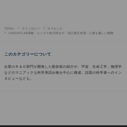
TECH+
テクノロジー
サイエンス
LHCのATLAS実験、ヒッグス粒子同士の「自己相互作用」に最も厳しい制限
このカテゴリーについて
企業のＲ＆Ｄ部門が開発した新技術の紹介や、宇宙、生命工学、物理学
などのマニアックな科学系読み物を中心に構成。話題の科学者へのイン
タビューなども。