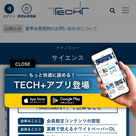
ログイン
新規会員登録
お知らせ
夏季休業期間のお問い合わせについて
テクノロジー
サイエンス
CLOSE
TECH+
テクノロジー
サイエンス
LHCのATLAS実験、ヒッグス粒子同士の「自己相互作用」に最も厳しい制限
LHCのATLAS実験、ヒッグス粒子同士の「自
己相互作用」に最も厳しい制限
掲載日
2026/05/12 11:39
著者：
波留久泉