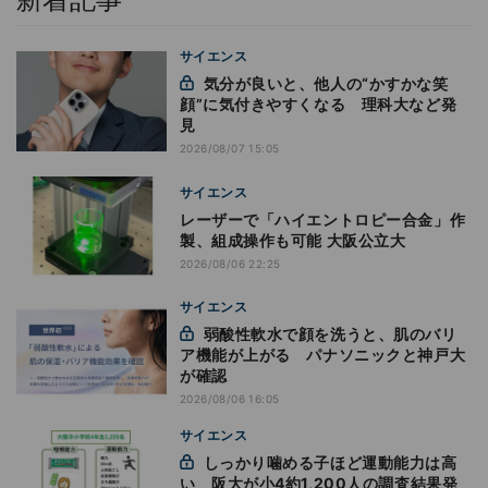
サイエンス
気分が良いと、他人の“かすかな笑
顔”に気付きやすくなる 理科大など発
見
2026/08/07 15:05
サイエンス
レーザーで「ハイエントロピー合金」作
製、組成操作も可能 大阪公立大
2026/08/06 22:25
サイエンス
弱酸性軟水で顔を洗うと、肌のバリ
ア機能が上がる パナソニックと神戸大
が確認
2026/08/06 16:05
サイエンス
しっかり噛める子ほど運動能力は高
い 阪大が小4約1,200人の調査結果発