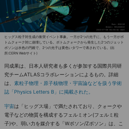
ヒッグス粒子対生成の衝突イベント事象。一方が2つの光子に、もう一方がボ
トムクォーク対に崩壊している。ボトムクォークから発生した2つのジェット
ボソンは水色の円錐で、2つの光子は黄色いタワーで表されている。(出
所:CERN Webサイト)
同成果は、日本人研究者も多くが参加する国際共同研
究チームATLASコラボレーションによるもの。詳細
は、
素粒子物理・原子核物理・宇宙論などを扱う学術
誌「Physics Letters B」に掲載された。
宇宙
は「ヒッグス場」で満たされており、クォークや
電子などの物質を構成するフェルミオン(フェルミ粒
子)や、弱い力を媒介する「Wボソン/Zボソン」は、こ