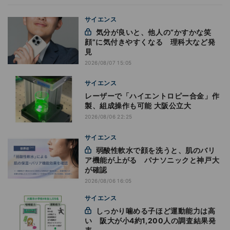
サイエンス
気分が良いと、他人の“かすかな笑
顔”に気付きやすくなる 理科大など発
見
2026/08/07 15:05
サイエンス
レーザーで「ハイエントロピー合金」作
製、組成操作も可能 大阪公立大
2026/08/06 22:25
サイエンス
弱酸性軟水で顔を洗うと、肌のバリ
ア機能が上がる パナソニックと神戸大
が確認
2026/08/06 16:05
サイエンス
しっかり噛める子ほど運動能力は高
い 阪大が小4約1,200人の調査結果発