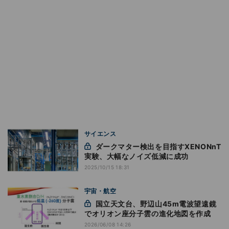
サイエンス
ダークマター検出を目指すXENONnT
実験、大幅なノイズ低減に成功
2025/10/15 18:31
宇宙・航空
国立天文台、野辺山45m電波望遠鏡
でオリオン座分子雲の進化地図を作成
2026/06/08 14:26