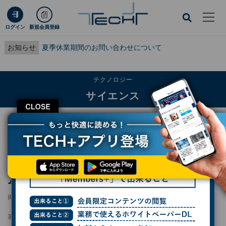
ログイン
新規会員登録
お知らせ
夏季休業期間のお問い合わせについて
テクノロジー
サイエンス
CLOSE
TECH+
テクノロジー
サイエンス
福島第一原発事故による高濃度放射性セシウム含有微粒子の拡散を定量的に解明
福島第一原発事故による高濃度放射性セシウ
ム含有微粒子の拡散を定量的に解明
掲載日
2026/06/11 09:49
著者：
波留久泉