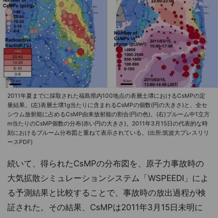
2011年夏までに採取された福島県内100地点の表層土壌におけるCsMPの定
量結果。(左)表層土壌1g当たりに含まれるCsMPの個数(円の大きさ)と、全セ
シウム放射能に占めるCsMP由来放射能の割合(円の色)。(右)プルーム中1立方
m当たりのCsMP個数の分布(赤い円の大きさ)。2011年3月15日の代表的な時
刻におけるプルーム分布図と重ねて表示されている。(出所:筑波大プレスリリ
ースPDF)
続いて、得られたCsMPの分布図を、原子力事故時の
大気拡散シミュレーションシステム「WSPEEDI」によ
る予測結果と比較することで、事故時の放出過程が検
証された。その結果、CsMPは2011年3月15日未明に