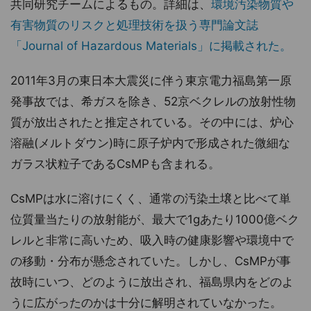
共同研究チームによるもの。詳細は、
環境汚染物質や
有害物質のリスクと処理技術を扱う専門論文誌
「Journal of Hazardous Materials」に掲載された。
2011年3月の東日本大震災に伴う東京電力福島第一原
発事故では、希ガスを除き、52京ベクレルの放射性物
質が放出されたと推定されている。その中には、炉心
溶融(メルトダウン)時に原子炉内で形成された微細な
ガラス状粒子であるCsMPも含まれる。
CsMPは水に溶けにくく、通常の汚染土壌と比べて単
位質量当たりの放射能が、最大で1gあたり1000億ベク
レルと非常に高いため、吸入時の健康影響や環境中で
の移動・分布が懸念されていた。しかし、CsMPが事
故時にいつ、どのように放出され、福島県内をどのよ
うに広がったのかは十分に解明されていなかった。