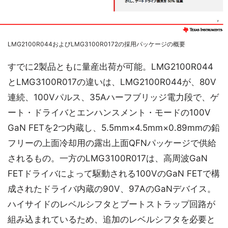
LMG2100R044およびLMG3100R0172の採用パッケージの概要
すでに2製品ともに量産出荷が可能。LMG2100R044
とLMG3100R017の違いは、LMG2100R044が、80V
連続、100Vパルス、35Aハーフブリッジ電力段で、ゲ
ート・ドライバとエンハンスメント・モードの100V
GaN FETを2つ内蔵し、5.5mm×4.5mm×0.89mmの鉛
フリーの上面冷却用の露出上面QFNパッケージで供給
されるもの。一方のLMG3100R017は、高周波GaN
FETドライバによって駆動される100VのGaN FETで構
成されたドライバ内蔵の90V、97AのGaNデバイス。
ハイサイドのレベルシフタとブートストラップ回路が
組み込まれているため、追加のレベルシフタを必要と