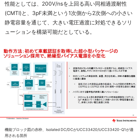
性能としては、200V/nsを上回る高い同相過渡耐性
(CMTI)と、3pF未満という1次側から2次側への小さい
静電容量を通じて、大きい電圧過渡に対処できるソリ
ューションを構築可能だとしている。
機能ブロック図の赤枠、Isolated DC/DCがUCC33420/UCC33420-Q1が適
用される箇所