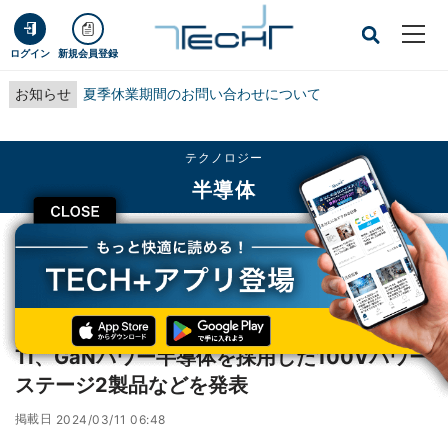
ログイン
新規会員登録
お知らせ
夏季休業期間のお問い合わせについて
テクノロジー
半導体
CLOSE
TECH+
テクノロジー
半導体
TI、GaNパワー半導体を採用した100Vパワーステージ2製品などを発表
レポート
TI、GaNパワー半導体を採用した100Vパワー
ステージ2製品などを発表
掲載日
2024/03/11 06:48